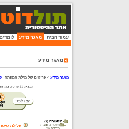
עמוד הבית
מאגר מידע
לומדים
מאגר מידע
מאגר מידע
>
פריטים של מילת המפתח
על
נמצאו:
11 פריטים
בכל המ
טקס
6
[
היסטוריה (2)
משטרים והגות
עלילת טיסה
מדינית (9)