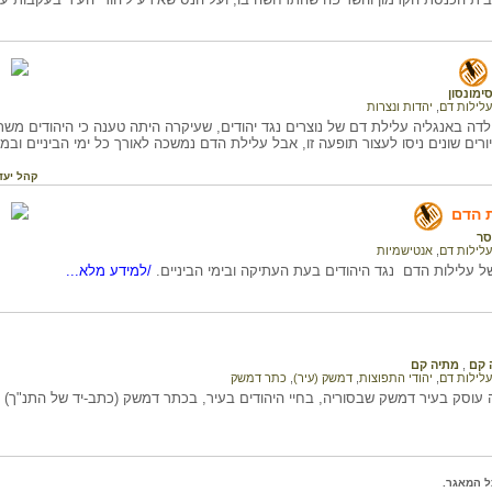
ימונסון
עלילות דם
,
יהדות ונצרות
אה ה-12 נולדה באנגליה עלילת דם של נוצרים נגד יהודים, שעיקרה היתה טענה כי היהודים
ורים שונים ניסו לעצור תופעה זו, אבל עלילת הדם נמשכה לאורך כל ימי הביניים וב
קהל יעד
ת הדם
סר
עלילות דם
,
אנטישמיות
 עלילות הדם נגד היהודים בעת העתיקה ובימי הביניים.
/למידע מלא...
 קם
,
מתיה קם
עלילות דם
,
יהודי התפוצות
,
דמשק (עיר)
,
כתר דמשק
עוסק בעיר דמשק שבסוריה, בחיי היהודים בעיר, בכתר דמשק (כתב-יד של התנ"ך) וב
ל המאגר.