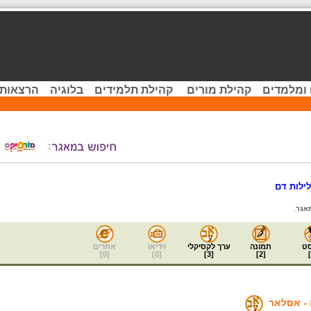
 ומלמדים
קהילת מורים
קהילת תלמידים
בלוגיה
הרצאות 
ילות דם
אגר.
ט
תמונה
ערך לקסיקלי
וידיאו
אתרים
]
0
[
]
0
[
]
3
[
]
2
[
]
 - אסלאר