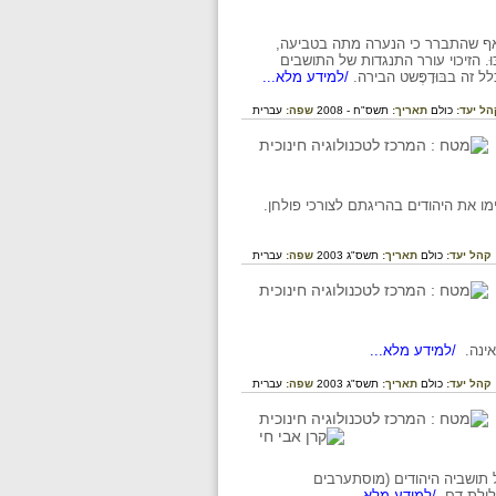
אפיית מצות. על אף שהתברר כי הנערה מתה בטביעה,
ּ. הזיכוי עורר התנגדות של התושבים
ה בבּוּדָפֶּשט הבירה.
/למידע מלא...
הל יעד:
כולם
תאריך:
תשס"ח - 2008
שפה:
עברית
 את היהודים בהריגתם לצורכי פולחן.
קהל יעד:
כולם
תאריך:
תשס"ג 2003
שפה:
עברית
/למידע מלא...
קהל יעד:
כולם
תאריך:
תשס"ג 2003
שפה:
עברית
על העיר חאלב (ארם צובה) שבסוריה - עדויות על הנעשה בה במאות ה-12 וה-19, על תושביה היהודים (מוסתערבים
לילת דם.
/למידע מלא...