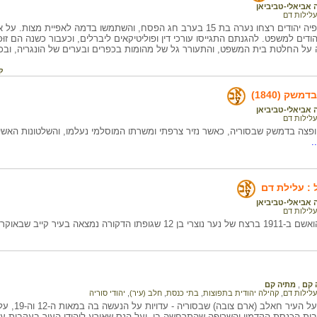
 אביאלי-טביביאן
עלילות דם
עלילת דם שלפיה יהודים רצחו נערה בת 15 בערב חג הפסח, והשתמשו בדמהּ ל
ודים למשפט. להגנתם התגייסו עורכי דין ופוליטיקאים ליברלים, וכעבור כשנה הם זוּכּו
ל החלטת בית המשפט, והתעורר גל של מהומות בכפרים ובערים של הונגריה, ובכלל ז
ק
שק (1840)
 אביאלי-טביביאן
עלילות דם
פצה בדמשק שבסוריה, כאשר נזיר צרפתי ומשרתו המוסלמי נעלמו, והשלטונות האשימו
.
 : עלילת דם
 אביאלי-טביביאן
עלילות דם
ו הדקורה נמצאה בעיר קייב שבאוקראינה.
 קם
,
מתיה קם
עלילות דם
,
קהילה יהודית בתפוצות
,
בתי כנסת
,
חלב (עיר)
,
יהודי סוריה
בדף זה מידע 
 בית הכנסת הקדמון והשריפה שהתרחשה בו, ועל הנס שאירע ליהודי העיר בעקבות ע