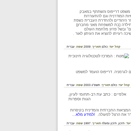
 משפט דרייפוס והשתתף במאבק
מיות המודרנית וגם להתעוררות
פר היהודיים ולהחדרת העברית כשפת
ארץ ישראל, נשא לאישה את מתילדה (בת למשפחת מאני מחברון)
רכזי במצרים" ובשל פרוץ מלחמת העולם
כה רעייתו להוציא את העיתון לאור .
קהל יעד:
כולם
תאריך:
2009
שפה:
עברית
ם לגרמניה. דרייפוס הועמד למשפט
קהל יעד:
כולם
תאריך:
תשס"ג 2003
שפה:
עברית
 המציאות החברתית והמדינית בקיסרות
רר את הרצל לפעולה.
/למידע מלא...
יעד:
תיכון,
תיכון ומעלה
תאריך:
1997
שפה:
עברית