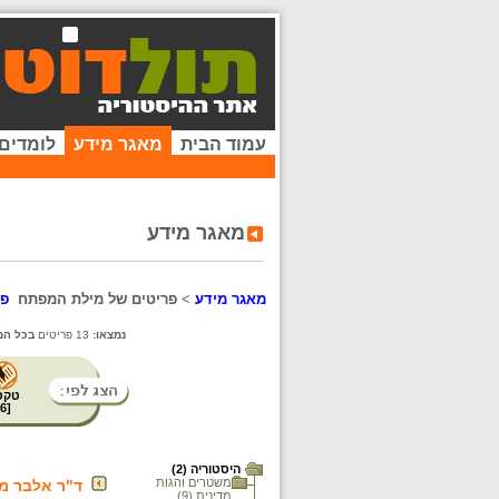
עמוד הבית
מאגר מידע
לומדים
מאגר מידע
מאגר מידע
>
פריטים של מילת המפתח
פר
נמצאו:
13 פריטים
בכל המ
טקס
6
[
היסטוריה (2)
משטרים והגות
ד"ר אלבר מוצירי (8
מדינית (9)