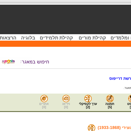
 ומלמדים
קהילת מורים
קהילת תלמידים
בלוגיה
הרצאות 
שת דרייפוס
אגר.
ט
תמונה
ערך לקסיקלי
וידיאו
אתרים
]
0
[
]
0
[
]
2
[
]
5
[
]
1933-186)