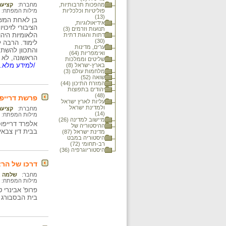
מהפכות תרבותיות,
מחברת:
קציעה
פוליטיות וכלכליות
מילות המפתח:
(13)
בן לאחת המשפ
אידיאולוגיות,
הציבורי לזיכו
תנועות וזרמים (3)
הלאומיות היה
דתות והגות דתית
(30)
ערים, מדינות
ואימפריות (64)
הראשונה, לא י
שליטים וממלכות
/למידע מלא..
בארץ-ישראל (8)
מלחמות עולם (3)
שואה (52)
המזרח התיכון (44)
יהודים בתפוצות
(48)
פרשת דרייפ
עליות לארץ ישראל
ולמדינת ישראל
מחברת:
קציעה
(14)
מילות המפתח:
מיישוב למדינה (26)
אלפרד דרייפו
ההיסטוריה של
בבית דין צבאי ב-1894 בעוון ריגול ובגידה
מדינת ישראל (87)
היסטוריה במבט
רב-תחומי (72)
היסטוריוגרפיה (36)
דרכו של הרצ
מחבר:
שלמה א
מילות המפתח:
פרופ' אבינרי
בית הבסבורג 