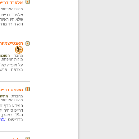
אלפרד דרייפ
מילות המפתח:
שלא היו ראיות 
הוא הורד מדרג
האנטישמיות 
מחבר:
הסוכנות
מילות המפתח:
על אופייה של
בצרפת - פרשת 
משפט דרייפ
מחברת:
מתיה 
מילות המפתח:
המידע בדף זה
דרייפוס היה י
ה-19. כמו
בדרייפוס.
/למי