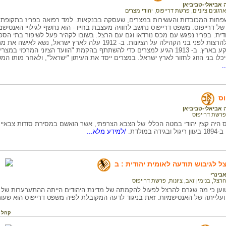
 אביאלי-טביביאן
ארגונים ציוניים
,
פרשת דרייפוס
,
יהודי מצרים
חות המכובדות והעשירות במצרים, שעסקה בבנקאות. למד רפואה בפריז בתקופת
יו של דרייפוס. משפט דרייפוס נחשב לחוויה מעצבת בחייו - הוא נחשף לגילויי האנטיש
ודית. בפריז נפגש עם מכס נורדאו וגם עם הרצל. בשובו לקהיר פעל לשיפור בתי הס
לימוד. הרבה להרצות לפני בני הקהילה על הציונות. ב- 1912 עלה ל
והתכוון להשתקע בארץ. ב- 1913 הגיע למצרים כדי להשתתף בהקמת "הוועד הציוני המ
כלו בני הזוג לחזור לארץ ישראל. במצרים ייסד את העיתון "ישראל", ולאחר מותו המשי
.
וס
 אביאלי-טביביאן
פרשת דרייפוס
ס היה קצין יהודי במטה הכללי של הצבא הצרפתי, אשר הואשם במסירת סודות צבאיי
 במולדת.
/למידע מלא...
ל לגיבוש תודעה לאומית יהודית : ב
בינרי
הרצל, בנימין זאב
,
ציונות
,
פרשת דרייפוס
 טוען כי מה שגרם להרצל לפעול להקמתה של מדינת היהודים הייתה ההתערערות של
ועלייתה של האנטישמיות. זאת בניגוד לדעה המקובלת לפיה משפט דרייפוס הוא שעו
קהל 