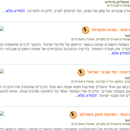
שמוליק) מייזליש
שמות גיאוגרפיים
רץ שנקראו על שמן של נשים, ועל תרומתן לארץ, לחברה ולמדינה.
/למידע מלא...
ונות : מבוא ומקורות
זור
שמות גיאוגרפיים (מקרא)
,
שמות גיאוגרפיים
שמות הישובים שנתנו בעשור הראשון של מדינת ישראל. המקור לרבים מהשמות ה
גדיר את מטרת המאמר: בדיקת הכתובים המקראיים של שמות הישובים שנבחרו כדי 
מידע מלא...
יונות: יחד שבטי ישראל
זור
אבני החושן
,
עלייה וקליטה
,
שמות גיאוגרפיים
 וגיבוש עם אחד מעולים מארצות מוצא שונות הוא אחד הדברים שהעסיק את החברה ה
י גם בשמות ישוביים. חלק זה של המאמר עומד על התופעה ומדגים אותה. אחת הדוג
ם את שבטי ישראל.
/למידע מלא...
יונות : תפיסת הזמן והמרחב
זור
שמות גיאוגרפיים (מקרא)
,
שמות גיאוגרפיים
מאמר יש סיכום של האידאולוגיה שמאחורי שמות היישובים שנתנו בעשור הראשון למ