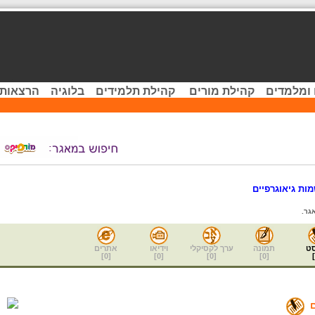
 ומלמדים
קהילת מורים
קהילת תלמידים
בלוגיה
הרצאות 
ות גיאוגרפיים
גר.
ט
תמונה
ערך לקסיקלי
וידיאו
אתרים
]
0
[
]
0
[
]
0
[
]
0
[
]