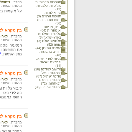
מהפכות תרבותיות,
מחבר:
שמואל (
פוליטיות וכלכליות
מילות המפתח:
(13)
על מקומות בא
אידיאולוגיות,
תנועות וזרמים (3)
דתות והגות דתית
(30)
ערים, מדינות
בין מקרא לצי
ואימפריות (64)
שליטים וממלכות
מחברת:
לאה מ
בארץ-ישראל (8)
מילות המפתח:
מלחמות עולם (3)
שואה (52)
המאמר עוסק ב
המזרח התיכון (44)
את התופעה ומ
יהודים בתפוצות
מתן השמות.
/ל
(48)
עליות לארץ ישראל
ולמדינת ישראל
(14)
מיישוב למדינה (26)
בין מקרא לצ
ההיסטוריה של
מדינת ישראל (87)
מחברת:
לאה מ
היסטוריה במבט
מילות המפתח:
רב-תחומי (72)
היסטוריוגרפיה (36)
קיבוץ גלויות
בא לידי ביטו
החושן כמסמלי
בין מקרא לצ
מחברת:
לאה מ
מילות המפתח:
בחלק זה של ה