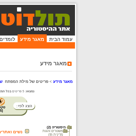
עמוד הבית
מאגר מידע
לומדים
מאגר מידע
מאגר מידע
>
פריטים של מילת המפתח
שמ
נמצאו:
5 פריטים
בכל המא
טקס
5
[
היסטוריה (2)
משטרים והגות
נשים ואתרים
מדינית (9)