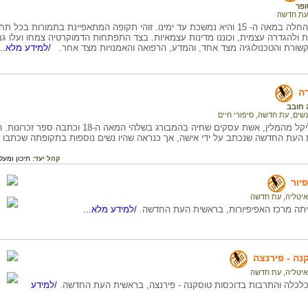
ופר
עת חדשה
העת החדשה החלה במאה ה- 15 והיא נמשכת עד ימינו. זוהי תקופה המתאפיינת בתמור
 ולהגדרה עצמית, וכוננו מדינות עצמאיות. בצד התפתחות הדמוקרטיה צמחו ועלו ג
שורת והטכנולוגיה מצד אחד, והמדע, הרפואה והאמנויות מצד אחר.
/למידע מלא...
ה
 חובב
נשים
,
עת חדשה
,
סיפורי חיים
סיפורה של גליקל מהמלין, אשת עסקים שחיה בהמב
ת העת החדשה שנכתב על ידי אישה, אך כנראה שהיו נשים נוספות בתקופתה שכתבו ס
קהל יעד:
תיכון ומעל
יור
איטליה
,
עת חדשה
יתה מרכז האפיפיורות, בראשית העת החדשה.
/למידע מלא...
נה - פירנצה
איטליה
,
עת חדשה
כלכלה והתרבות בדוכסות טוסקנה - פירנצה, בראשית העת החדשה.
/למידע