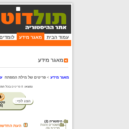
עמוד הבית
מאגר מידע
לומדים
מאגר מידע
מאגר מידע
>
פריטים של מילת המפתח
ע
נמצאו:
8 פריטים
בכל המא
טקס
5
[
היסטוריה (2)
משטרים והגות
העת החדשה
מדינית (9)