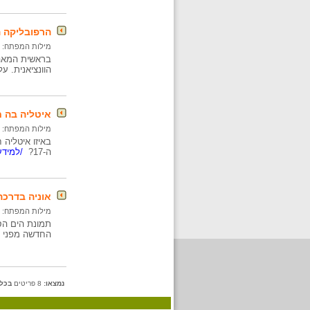
הרפובליקה ה
מילות המפתח:
הוונציאנית. ע
איטליה בה ח
מילות המפתח:
באיזו איטליה 
ה-17?
/למידע
אוניה בדרכ
מילות המפתח:
תמונת הים הס
החדשה מפני 
נמצאו:
8 פריטים
בכל 