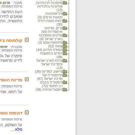
מהפכות תרבותיות,
מחבר:
ארנון ס
פוליטיות וכלכליות
מילות המפתח:
(13)
אידיאולוגיות,
שנאבקו לחירות
תנועות וזרמים (3)
התעשייה, התק
דתות והגות דתית
(30)
ערים, מדינות
ואימפריות (64)
שליטים וממלכות
בארץ-ישראל (8)
קולמוסה ביד
מלחמות עולם (3)
שואה (52)
מחברת:
ימימה
המזרח התיכון (44)
מילות המפתח:
יהודים בתפוצות
(48)
לידינו מראשי
עליות לארץ ישראל
ולמדינת ישראל
(14)
מיישוב למדינה (26)
ההיסטוריה של
מדינת ישראל (87)
מדינת האפיפ
היסטוריה במבט
רב-תחומי (72)
מילות המפתח:
היסטוריוגרפיה (36)
על רומא, שהי
דוכסות טוסק
מילות המפתח:
על השלטון, ה
מלא...