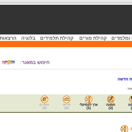
 ומלמדים
קהילת מורים
קהילת תלמידים
בלוגיה
הרצאות 
ת חדשה
גר.
ט
תמונה
ערך לקסיקלי
וידיאו
אתרים
]
0
[
]
0
[
]
1
[
]
2
[
]