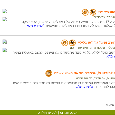
וונציאנית
איטליה
,
עת חדשה
בראשית המאה ה-17 הייתה העיר ונציה בירתה של רפובליקה עצמאית, הרפובליקה
ל השלטון, הכלכלה והתרבות ברפובליקה הוונציאנית.
/למידע מלא...
שב ופעל גלילאו גליליי
איטליה
,
היסטוריה חברתית
,
עת חדשה
חשב ופעל גלילאו גליליי וכיצד מתקשר פועלו ומשפטו למצב באיטליה במאה
 מלא...
ה לפורטוגל, גרמניה המאה השש עשרה
מסעות
,
עת חדשה
,
ספינות מפרש
וער והמפלצות המצויות בו מבטאת את חששם של יורדי הים בראשית העת
ההפלגות בים.
/למידע מלא...
המאגר.
|
אטלס תולדוט
לקסיקון תולדוט