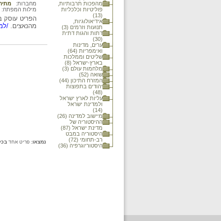
מהפכות תרבותיות,
מחברות:
מתיה
פוליטיות וכלכליות
מילות המפתח:
(13)
הפריט עוסק בא
אידיאולוגיות,
מהנאצים.
/למי
תנועות וזרמים (3)
דתות והגות דתית
(30)
ערים, מדינות
ואימפריות (64)
שליטים וממלכות
בארץ-ישראל (8)
מלחמות עולם (3)
שואה (52)
המזרח התיכון (44)
יהודים בתפוצות
(48)
עליות לארץ ישראל
ולמדינת ישראל
(14)
מיישוב למדינה (26)
ההיסטוריה של
מדינת ישראל (87)
היסטוריה במבט
רב-תחומי (72)
נמצאו:
פריט אחד
בכל
היסטוריוגרפיה (36)