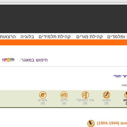
 ומלמדים
קהילת מורים
קהילת תלמידים
בלוגיה
הרצאות 
ור יהודי
גר.
ט
תמונה
ערך לקסיקלי
וידיאו
אתרים
]
0
[
]
0
[
]
0
[
]
0
[
]
1904-1)