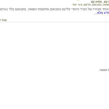
 קם
,
מתיה קם
שואה
,
נוסבאום, פליקס
,
ציור יהודי
חד מציוריו של הצייר היהודי פליקס נוסבאום מתקופת השואה. נוסבאום נולד בגרמניה
דע מלא...
קהל יע
 המאגר.