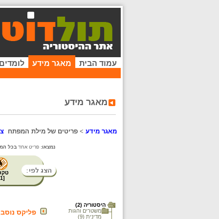
עמוד הבית
מאגר מידע
לומדים
מאגר מידע
מאגר מידע
>
פריטים של מילת המפתח
צי
נמצאו:
פריט אחד
בכל המא
טקס
1
[
היסטוריה (2)
משטרים והגות
פליקס נוסבאום (944
מדינית (9)