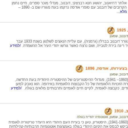
אלתר דרויאנוב, יהושע חנא רבניצקי, דובנוב, מנדלי מוכר ספרים, חיים נחמן
ביאליק; קשריו הקרובים של דובנוב עם סופרי אודסה נרקמו בעת מגוריו שם ב- 1890 –
מלא...
1
דובנוב, שמעון
בתקופה זו התגורר דובנוב בברלין (גרמניה), עם עליית הנאצים לשלטון בשנת 1933 עבר
ר ריגה בירת לטבייה, ושם נרצח כאשר גורשו יהודי העיר אל ההשמדה.
/למידע
צעירותו, אודסה, 1896
דובנוב, שמעון
שמעון דובנוב (1860– 1941), מגדולי ההיסטוריונים של ההיסטוריה היהודית בעת החדשה,
 הזכויות הלאומיות של כל הקבוצות הלאומיות באירופה. הוא נאבק למען
דים, כקבוצה לאומית, לקיים חיים לאומיים ותרבותיים מלאים בגולה.
/למידע
191
דובנוב, שמעון
,
אוטונומיה יהודית בגולה
שמעון דובנוב (1941-1860), היסטוריון, טען כי בעיית העם היהודי היא היעדר טריטוריה לאומית
ביקש לבסס את הקיום היהודי בגולה באמצעות אוטונומיות תרבותיות-קהילתיות