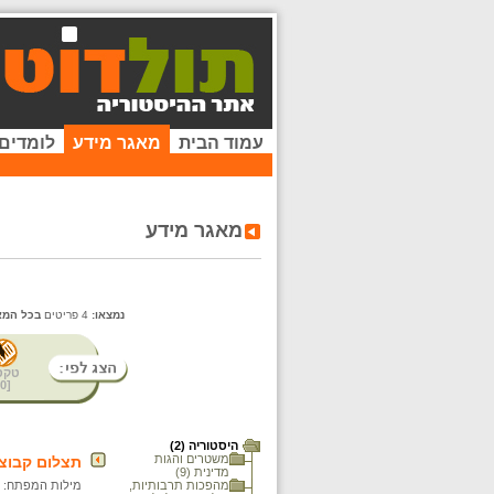
עמוד הבית
מאגר מידע
לומדים
מאגר מידע
נמצאו:
4 פריטים
בכל המא
טקס
0
[
היסטוריה (2)
משטרים והגות
תצלום קבוצת
מדינית (9)
מהפכות תרבותיות,
מילות המפתח: