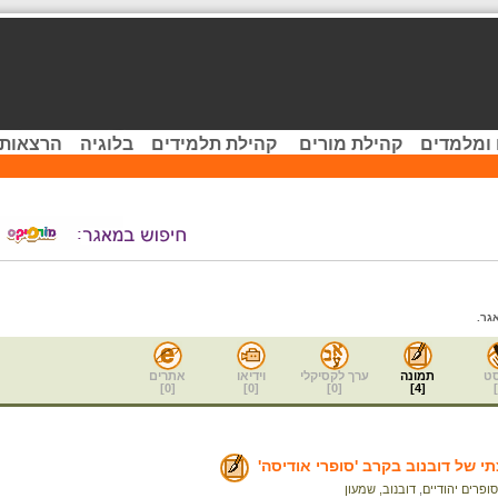
 ומלמדים
קהילת מורים
קהילת תלמידים
בלוגיה
הרצאות 
גר.
ט
תמונה
ערך לקסיקלי
וידיאו
אתרים
]
0
[
]
0
[
]
0
[
]
4
[
]
י של דובנוב בקרב 'סופרי אודיסה'
סופרים יהודיים
,
דובנוב, שמעון