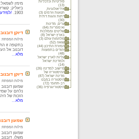
פוליטיות וכלכליות
מימין לשמאל: 
(13)
אידיאולוגיות,
1903.
/למידע 
תנועות וזרמים (3)
דתות והגות דתית
(30)
ערים, מדינות
ואימפריות (64)
שליטים וממלכות
דיוקן דובנוב, 925
בארץ-ישראל (8)
מלחמות עולם (3)
מילות המפתח:
שואה (52)
המזרח התיכון (44)
דובנוב אל העי
יהודים בתפוצות
(48)
מלא...
עליות לארץ ישראל
ולמדינת ישראל
(14)
מיישוב למדינה (26)
ההיסטוריה של
דיוקן דובנוב ב
מדינת ישראל (87)
היסטוריה במבט
מילות המפתח:
רב-תחומי (72)
היסטוריוגרפיה (36)
נלחם על שמירת
הזכות של היהו
מלא...
שמעון דובנוב, 0
מילות המפתח:
משלו. דובנוב 