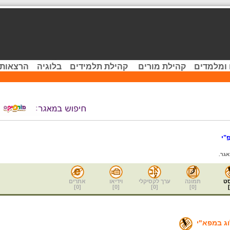
 ומלמדים
קהילת מורים
קהילת תלמידים
בלוגיה
הרצאות 
"י
גר.
ט
תמונה
ערך לקסיקלי
וידיאו
אתרים
]
0
[
]
0
[
]
0
[
]
0
[
]