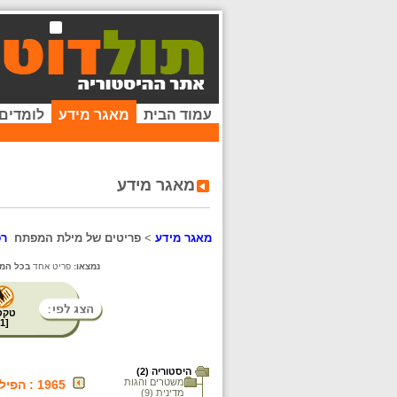
עמוד הבית
מאגר מידע
לומדים
מאגר מידע
מאגר מידע
>
פריטים של מילת המפתח
רפ
נמצאו:
פריט אחד
בכל המא
טקס
1
[
היסטוריה (2)
משטרים והגות
1965 : הפילוג במפא"י
מדינית (9)