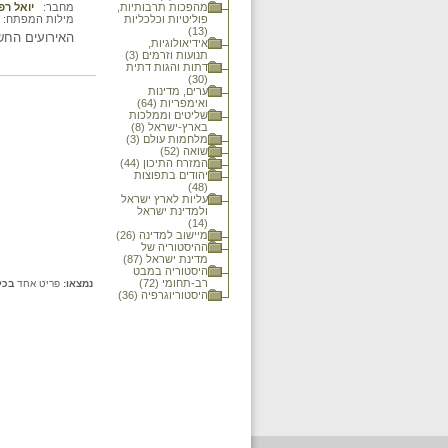
מהפכות תרבותיות,
מחבר:
יואל רפ
פוליטיות וכלכליות
מילות המפתח:
(13)
האירועים החשובים שארעו במדינת
אידיאולוגיות,
תנועות וזרמים (3)
דתות והגות דתית
(30)
ערים, מדינות
ואימפריות (64)
שליטים וממלכות
בארץ-ישראל (8)
מלחמות עולם (3)
שואה (52)
המזרח התיכון (44)
יהודים בתפוצות
(48)
עליות לארץ ישראל
ולמדינת ישראל
(14)
מיישוב למדינה (26)
ההיסטוריה של
מדינת ישראל (87)
היסטוריה במבט
רב-תחומי (72)
נמצאו:
פריט אחד
בכל
היסטוריוגרפיה (36)