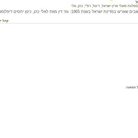
ל
מפלגת פועלי ארץ-ישראל
,
ריגול
,
רפ"י
,
כהן, אלי
 ישראל בשנת 1965: גזר דין מוות לאלי כהן, כינון יחסים דיפלומטיים עם גרמניה.
קהל יע
 המאגר.