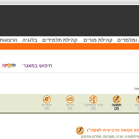
 ומלמדים
קהילת מורים
קהילת תלמידים
בלוגיה
הרצאות 
גר.
ט
תמונה
ערך לקסיקלי
וידיאו
אתרים
]
0
[
]
0
[
]
0
[
]
2
[
]
מא המאה הרביעית לפסה"נ
פילוסופיה יוונית
,
סוקרטס
,
פסלים עתיקים