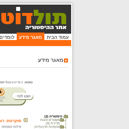
עמוד הבית
מאגר מידע
לומדים
מאגר מידע
נמצאו:
2 פריטים
בכל המא
טקס
0
[
היסטוריה (2)
משטרים והגות
סוקרטס, רו
מדינית (9)
מהפכות תרבותיות,
מילות המפתח: