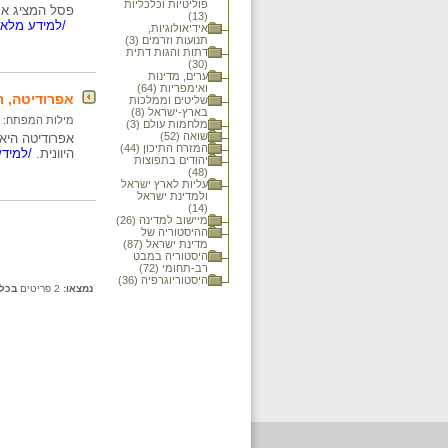
פוליטיות וכלכליות
פסל המציג את 
(13)
/למידע מלא..
אידיאולוגיות,
תנועות וזרמים (3)
דתות והגות דתית
(30)
ערים, מדינות
ואימפריות (64)
אפרודיטה, ר
שליטים וממלכות
בארץ-ישראל (8)
מילות המפתח:
מלחמות עולם (3)
שואה (52)
אפרודיטה היא 
המזרח התיכון (44)
היוונית.
/למידע
יהודים בתפוצות
(48)
עליות לארץ ישראל
ולמדינת ישראל
(14)
מיישוב למדינה (26)
ההיסטוריה של
מדינת ישראל (87)
היסטוריה במבט
רב-תחומי (72)
היסטוריוגרפיה (36)
נמצאו:
2 פריטים
בכל 