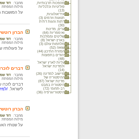
מהפכות תרבותיות,
מחבר:
דוד שמ
פוליטיות וכלכליות
מילות המפתח:
(13)
על המושבות הח
אידיאולוגיות,
תנועות וזרמים (3)
דתות והגות דתית
(30)
ערים, מדינות
הברון רוטשי
ואימפריות (64)
שליטים וממלכות
מחבר:
דוד שמ
בארץ-ישראל (8)
מילות המפתח:
מלחמות עולם (3)
שואה (52)
על פעולותיו של
המזרח התיכון (44)
יהודים בתפוצות
(48)
עליות לארץ ישראל
ולמדינת ישראל
דברים לזכרו
(14)
מיישוב למדינה (26)
מחבר:
דוד שמ
ההיסטוריה של
מילות המפתח:
מדינת ישראל (87)
דברים לזכרו ש
היסטוריה במבט
רב-תחומי (72)
לישראל.
/למיד
היסטוריוגרפיה (36)
הברון רוטשי
מחבר:
דוד שמ
מילות המפתח:
על שנותיו האח