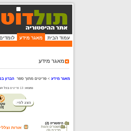
עמוד הבית
מאגר מידע
לומדים
מאגר מידע
מאגר מידע
>
פריטים מתוך ספר
הברון בנ
נמצאו:
13 פריטים
בכל המ
טקס
13
[
היסטוריה (2)
משטרים והגות
אורות וצללי
מדינית (9)