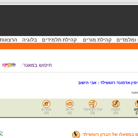
 ומלמדים
קהילת מורים
קהילת תלמידים
בלוגיה
הרצאות 
ימין-אדמונד רוטשילד : אבי הישוב
אגר.
ט
תמונה
ערך לקסיקלי
וידיאו
אתרים
]
0
[
]
0
[
]
0
[
]
0
[
]
ם במפעלו של הברון רוטשילד