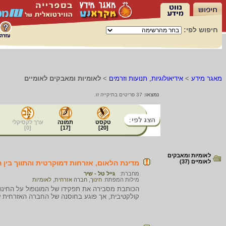
חיפוש לפי:
מאגר מידע
>
אידיאולוגיות, תנועות וזרמים
>
לאומיות ומאבקים לאומיים
נמצאו:
37 פריטים בתיקייה זו.
טקסט
תמונה
ערך לקסיקלי
]
0
[
]
17
[
]
20
[
לאומיות ומאבקים
לאומיים (37)
מדינת הלאום, אזרחות דמוקרטית והתווך בין 
מחברת:
גייל טל - שיר
מילות המפתח:
חינוך
,
חברה אזרחית
,
לאומיות
הכותבת מסבירה את תפקידו של המונופול על החינוך
קולקטיבית, אך פוגע בחוסנה של החברה האזרחית 