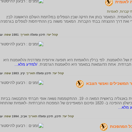
ה לאומית
י קברות
,
לאומיות
הלאומית. המאמר בוחן את הזיקה שבין הנופלים במלחמת העולם הראשונה לבין
י ואת דרך ההנצחה בבתי הקברות. המאמר משווה בין ההתייחסות לנופלים בגרמניה
קהל יעד:
תיכון ומעלה
תאריך:
1981
שפה:
עב
ושל הלאומנות. לפי ברלין הלאומיות היא תופעה אירופית ומודרנית והלאומנות היא
 חברתית. אחת הדוגמאות במאמר היא הלאומנות הגרמנית.
/למידע מלא...
קהל יעד:
תיכון ומעלה
תאריך:
קיץ, 1983
שפה:
עב
המאמר מתאר את ייחודה של ההתקוממות המהפכנית באנגליה בראשית המאה ה- 19. ההתקוממות נשאה אופי חברתי והתבטאה בביזת
חנויות מזון ותביעת זכויות סוציאליות. במאמר תיאור כישלון ההפיכה ב- 1820 וסיכום המאפיינים של המפכות החברתיות -לאומיות שהתח
 מלא...
קהל יעד:
תיכון,
תיכון ומעלה
תאריך:
אביב, 1994
שפה:
עב