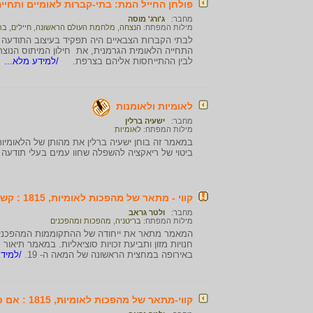
פולחן החייל המת: בתי-קברות לאומיים ותחיי
מחבר:
ג'ורג' מוסה
מילות המפתח:
הנצחה
,
מלחמת העולם הראשונה
,
חיילים
,
בת
לבתי הקברות הצבאיים היה תפקיד בעיצוב התודעה 
התחייה הלאומית הגרמנית, את חילון המיתוס הנוצר
לבין ההתייחסות אליהם בצרפת.
/למידע מלא...
לאומיות ולאומנות
מחבר:
ישעיה ברלין
מילות המפתח:
לאומיות
במאמר זה בוחן ישעיה ברלין את מהותן של הלאומיות 
ביטוי של ריאקציה להשפלה שחוו עמים בעלי תודעה
קווי - מתאר של מהפכות לאומיות, 1815 : קשר המשכילים ואנשי הצבא
מחבר:
ולטר גראב
מילות המפתח:
בריטניה
,
מהפכות ומהפכנים
באירופה במחצית הראשונה של המאה ה- 19.
/למידע
קווי-מתאר של מהפכות לאומיות, 1815 : אם כל המהפכות