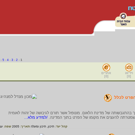
-
5
-
4
-
3
-
2
-
1
וידיאו
אתרים
]
0
[
]
0
[
הפרט לכלל
 בהתגבשותה של מדינת הלאום. מונופול אשר תורם לגיבושה של זהות לאומית
שמטרתה להעצים את מקומו של הפרט בתוך המדינה.
/למידע מלא...
קהל יעד:
תיכון,
תיכון ומעלה
תאריך:
2005
שפה:
עב