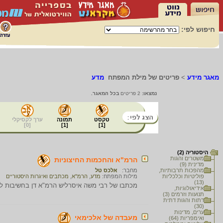
חיפוש לפי:
מאגר מידע
>
פריטים של מילת המפתח
מדע
נמצאו:
2 פריטים
בכל המאגר.
טקסט
תמונה
ערך לקסיקלי
]
0
[
]
1
[
]
1
[
היסטוריה (2)
משטרים והגות
הרמ"א והחכמות החיצוניות
מדינית (9)
מהפכות תרבותיות,
מחבר:
אלכס טל
פוליטיות וכלכליות
מילות המפתח:
מדע
,
הרמ"א
,
מכתבים ואיגרות היסטוריים
(13)
מכתבו של רבי משה איסרליש הרמ"א דן בחשיבות ל
אידיאולוגיות,
תנועות וזרמים (3)
דתות והגות דתית
(30)
ערים, מדינות
מעבדה של אלכימאי
ואימפריות (64)