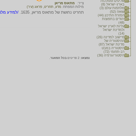
שליטים וממלכות
צייר:
מתאוס מריאן
בארץ-ישראל (8)
מילות המפתח:
מדע
,
תחריט
,
פראג (עיר)
מלחמות עולם (3)
שואה (52)
תחריט נחושת של מתאוס מריאן, 1635.
/למידע מלא.
המזרח התיכון (44)
יהודים בתפוצות
(48)
עליות לארץ ישראל
ולמדינת ישראל
(14)
מיישוב למדינה (26)
ההיסטוריה של
מדינת ישראל (87)
היסטוריה במבט
רב-תחומי (72)
היסטוריוגרפיה (36)
נמצאו:
2 פריטים
בכל המאגר.