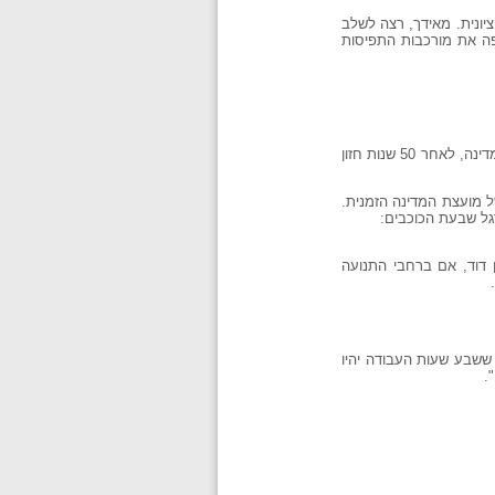
יונית. מאידך, רצה לשלב
קפה את מורכבות התפיסות
"לעניין הכוכבים. איני גורס כי מחשבתו של הרצל בנדון זה מסמלת כיום את ענייננו. אך אם מגיעים אנו עתה להקמת המדינה, לאחר 50 שנות חזון
אישור של מועצת המדינה הזמנית.
ן דוד, אם ברחבי התנועה
ששבע שעות העבודה יהיו
.