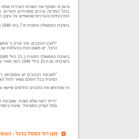
טיעון זה משקף את השניות הערכית אותה ח
בדגל המדינה ערכים מסורתיים ויהודיים,
התרבותיות והערכיות שהשפיעו על עיצוב 
בישיבת הממשלה הזמנית מ-7 ביוני 1948 המשיך אהרון ציזלינג ופרט את עמדתו:
הרצל, יש משום זכות בהעלאת שבע
בישיבתה מן ה-15 ביולי 1948 ניסה מאיר גרבובסקי ממפא"י להתמודד עם הצורך לוותר על סמל המגן דוד בעקבות הבחירה בדגל שבעת הכוכבים:
"לשבעת הכוכבים יש אסמכתא רציני
הציונית בכל העולם נשאר הדגל הצי
היו שהדגישו את התכנים החדשים שיישא עמ
"הייתי רוצה שלא נשכח, ששבעת הכ
סמל הצדק הסוציאלי, שיונח ביסודה
מגן דוד כסמל בדגל - הצע