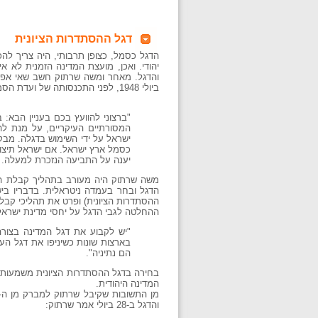
דגל ההסתדרות הציונית
הדגל כסמל, כצופן תרבותי, היה צריך להכ
יהודי. ואכן, מועצת המדינה הזמנית ל
ביולי 1948, לפני התכנסותה של ועדת הסמל והדגל, מברק אל קהילות חשובות ואל חיים וייצמן, הנשיא המיועד של מדינת ישראל, בנוסח הבא:
"ברצוני להוועץ בכם בעניין הבא:
המסורתיים העיקריים, על מנת לה
ישראל על ידי השימוש בדגלה. מבקר
כסמל ארץ ישראל. אם ישראל תיצור 
יענה על התביעה הנזכרת למעלה. מש
משה שרתוק היה מעורב בתהליך קבלת הה
הדגל ובחר בעמדה ניטראלית. בדבריו בי
ההסתדרות הציונית) ופרט את תהליכי קבל
ההחלטה לגבי הדגל על יחסי מדינת ישראל עם התנועה 
"יש לקבוע את דגל המדינה בצורה
בארצות שונות כשיניפו את דגל העם
הם נתיניה".
בחירה בדגל ההסתדרות הציונית משמעותה ה
המדינה היהודית.
והדגל ב-28 ביולי אמר שרתוק: