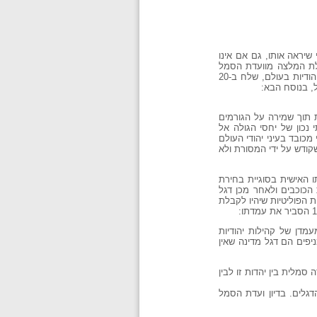
שיראה אותו, גם אם אינו
לת המלצה מוועדת הסמל
והדגל. מאחר ומשה שרתוק חשב שאי אפשר להכריע בסוגייה זו ללא התייעצות עם מנהיגי הארגונים הציונים ועם הקהילות היהודיות בעולם, שלח ב-20
ת תוך שמירה על הגורמים
נכון של יחסי הגולה אל
מכובד בעיני יהודי העולם
שקודש על ידי המסורת ולא
האישית בסוגיית בחירת
הכוכבים ולאחר מכן דגל
 הפוליטיות שיהיו לקבלת
מדן של קהילות יהודיות
ניפים הם דגל מדינה שאין
מלית בין יהדות זו לבין
פריד בין שני הדגלים. בדיון ועדת הסמל