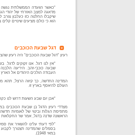
"כאשר הוועדה הממשלתית נגשה לע
מדאגה למצב האזרחי של יהודי הגו
שיקבלו החלטה כזו כעלבון צורב לי
הוא כי כולם מציעים שינויים קלים
דגל שבעת הכוכבים
רעיון "דגל שבעת הכוכבים" היה רעיון שהציע הר
"אין לנו דגל. אנו זקוקים לדגל.
שבעה כוכבי-זהב. היריעה הלבנה
העבודה הולכים היהודים אל הארץ
המדינה החדשה, כך קיווה הרצל, תהא מב
העולם להיאסף בארץ זו.
"אכן יום שבע השעות דרוש לנו כקר
מצדדי רעיון הדגל בן שבעת הכוכבים במו
מתפיסת הגלות וביטוי של לאומיות חדשה.
הראשונה שדנה בדגל, אמר שר החקלאות אה
"לפי דעתי עלינו להשאיר את סמלי ה
במאי 1948).