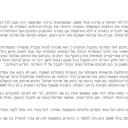
יל לפי תפיסה זו מרכיב אחד פשוט, שמשמעותו ברורה, ושהקשרו יהיה מובן לכל מי 
א אישרה את החלטת הממשלה הזמנית, ודחתה את קבלת ההחלטה הסופית עד לקב
 בתכנון דגל המדינה נתקבל העיקרון כי הוא מוכרח להיות מובדל מהצורה המסורתי
שאיר את הדגל המסורתי כדגלה של הציונות העולמית ועל מנת למנוע פרוש בלתי 
ים אמריקאיים מסוימים מחו בתוקף נגד רעיון זה בהביאם את הנימוק שהדגל הציוני 
דגל חדש, דגל זה יהיה מקובל בכל מקום ויבוטל הישן. דבר זה יגרום לביטול הדגל 
ום כך הם תובעים שהדגל הציוני הרגיל יתקבל על ידי המדינה. תודיעו דעתכם."
חלטות מראשיתו והשתתף גם בוועדות הסמלים השונות. הוא לא ביטא את עמדתו 
שיבות השונות נימק את הטיעונים לכל החלטה מן ההחלטות שהתקבלו (דגל שבעת 
ת ההחלטות; עם זאת בהיותו שר החוץ של מדינת ישראל, הדגיש שרתוק את ההשלכות
הציונית ברחבי העולם. בישיבת מועצת המדינה הזמנית ב-15 ביולי 1948 הסביר את עמדתו:
 כזאת שלא יהיה שום טשטוש זהות בין שני הדגלים, כדי לא לגרום לסיבוכים במע
 היהודי העולמי, הוא הדגל הציוני, ואפשר שתיפול טעות או יתקבל הרושם, כאילו מ
יתה דגל אחד למדינה וליהדות התפוצות. מאידך, דגל נפרד היה עלול ליצור הפרדה ס
מן התשובות שקיבל שרתוק למברק מן ה-20 ביולי 1948 ניתן היה ללמוד כי היהודים בתפוצות לא ראו צורך לה