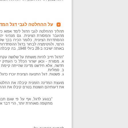
על ההחלטה לגבי דגל המדי
תהליך ההחלטה לגבי הדגל לימד אפוא כי 
מהעבר והמסורת הציונית. גם מנהיגי יהד
ההסתדרות הציונית, כלומר הכירו בכך של
הרצוי, ולגיטימציה לבחור בדגל ההסתדרות 
באותה ישיבה ב-28 ביולי 1948, בה קיבלה ועדת הסמל והדגל את ההחלטה הסופית, סיכם זרח ורהפטיג ממפלגת הפועל המזרחי ואמר:
"הדגל חייב להיות מושתת על שלושה עקרונ
א. מסורת - וכאן ישרור הכלל כי העתיק י
חדשה, אלא חידשנו מדינה שהייתה קיימת ב
ב. סמליות.
ג. פשטות. דגל התנועה הציונית יוכרז כדגל
את דעותיהם השונות בטרם קיבלו את ההחל
"בנוגע לדגל, אף על פי שגם תב
מתקופה מאוחרת יותר, הרי דבר אח