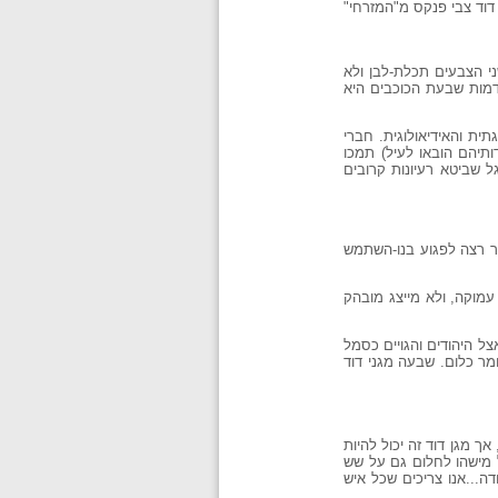
דוד צבי פנקס מ"המזרחי"
שני הצבעים תכלת-לבן ולא
שדמות שבעת הכוכבים היא
ית והאידיאולוגית. חברי
ותיהם הובאו לעיל) תמכו
ל שביטא רעיונות קרובים
ר רצה לפגוע בנו-השתמש
עמוקה, ולא מייצג מובהק
ל היהודים והגויים כסמל
ומר כלום. שבעה מגני דוד
ך מגן דוד זה יכול להיות
ל מישהו לחלום גם על שש
ה...אנו צריכים שכל איש