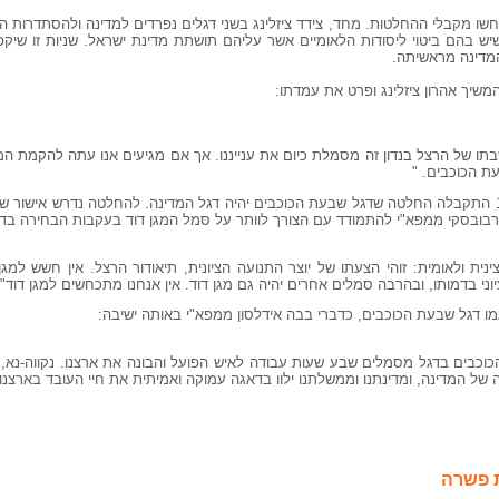
שו מקבלי ההחלטות. מחד, צידד ציזלינג בשני דגלים נפרדים למדינה ולהסתדרות הצ
 שיש בהם ביטוי ליסודות הלאומיים אשר עליהם תושתת מדינת ישראל. שניות זו שי
המדינה מראשיתה.
ת הכוכבים. "
בישיבת הממשלה הזמנית ב-11 ביולי 1948 התקבלה החלטה שדגל שבעת הכוכבים יהיה דגל המדינה. להחלטה נדרש 
ת ולאומית: זוהי הצעתו של יוצר התנועה הציונית, תיאודור הרצל. אין חשש למג
וני בדמותו, ובהרבה סמלים אחרים יהיה גם מגן דוד. אין אנחנו מתכחשים למגן דוד".
ו דגל שבעת הכוכבים, כדברי בבה אידלסון ממפא"י באותה ישיבה:
וכבים בדגל מסמלים שבע שעות עבודה לאיש הפועל והבונה את ארצנו. נקווה-נא, 
 של המדינה, ומדינתנו וממשלתנו ילוו בדאגה עמוקה ואמיתית את חיי העובד בארצנו"
ת פשרה