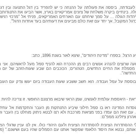
בודתה, ביססה את פעולתה על ההנחה כי יש להפריד בין דגל התנועה ובין דגל
לה. בינתיים ביקרה משלחת של ציונים אמריקאיים בארץ, אשר הביעו את התנגדותם ה
הדות הגולה ... על סמך שיחתנו עם האורחים האמריקאים, פניתי אל "מרכזי רגישות צ
 בדגל המקובל, אך יחד עם זאת כולם מביעים את דעותיהם בעד אחדות הדגל".
צל. בספרו "מדינת היהודים", שיצא לאור בשנת 1896, כתב:
 בשעה שרוצים להנהיג אנשים רבים מן ההכרח הוא להניף סמל מעל לראשיהם. אני 
 מסמלת את החיים החדשים, הטהורים; הכוכבים הם שבע שעות-הזהב של יום הע
 החדשה".
וססת על עמל ועבודה. הוא חשב ששבע שעות העבודה ביום יעשו צדק עם העובד 
יאת - היאספות עולמית לאנשינו, שמן הראוי שיבואו מרצונם החופשי. זו צריכה להיו
סדות המדינה ראו בו סמל חילוני שיביע התנתקות מן העבר והתקדמות אל עתיד ט
 עם זאת הם עמדו בפני מציאות מורכבת ולא רצו לבטא ניתוק מוחלט בין העבר וה
רון ציזלינג ממפ"ם:
הסתדרות הציונית להסתדרות הציונית ולעם היהודי כולו. אין לנו עניין שדגלי המדי