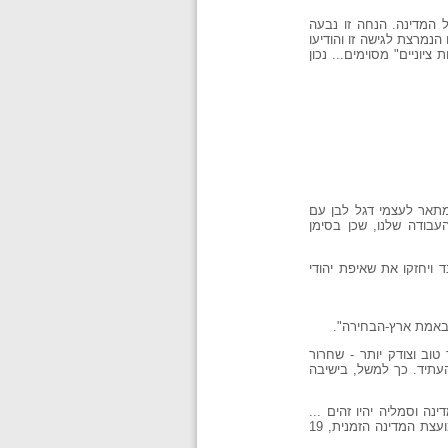
 המדינה. הנחה זו נבעה
נמרצת לגישה זו והודיעו
יוניים" מסוימים... נכון
מתאר לעצמי דגל לבן עם
בודה שלנו, שכן בסימן
ויחזקו את שאיפת יהודי
ת באמת ארץ-הבחירה".
וב וצודק יותר - שחרור
עתיד. כך למשל, בישיבה
נה וסמליה יהיו זהים ...
בסמלים שהמדינה תצטרך לקבוע אותם, נבטא את היסוד הלאומי שמקשר אותנו עם הסמלים שהיו בעם ושישנם." (מועצת המדינה הזמנית, 19