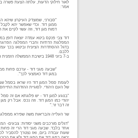
לאור חילוקי הדעות, עלתה הצעת פשרה במ
אמר:
"סבורני, שמוצדק העיקרון שיהא הב
ממגן דוד. וכדי שאפשר יהא לקבל 
דמות מגן דוד, וזה עשוי לקיים את הקשר 
דוד צבי פנקס ביטא עמדה יוצאת דופן במ
המפלגות הדתיות וחברי המפלגה הפרוגרסיב
בדגל ההסתדרות הציונית וביטאו בכך עמדה
ללבם.
ב-7 ביוני 1948 בישיבת הממשלה הזמנית הוסיף משה שפירא מהפועל המזרחי נימוק בעל משמעות רגשית עמוקה:
"שבעה מגני דוד - ערכם פחות ממ
במגן דוד כאמצעי לכך".
לעומת סמל המגן דוד היו שראו בסמל שבעת
של העם היהודי. לסוגיית ההזדהות התייחס גם דוד 
"בנוגע למגן דוד - יש פלוגתא אם זה סמל
יהודי כמו המגן דוד. וזה נכס. אבל רק מגן
זה דבר זר."
שר העלייה והבריאות משה שפירא ממפלגת הפועל
"דגלים מורכבים משני יסודות: צבעים- המבי
אחד בלבד. שבעה מגני דוד הרי זה פחות 
שעות עבודה ביום, ואז נצטרך להסביר לכל
יראה במגן דוד את המגן דוד ולא את הכוכב, 