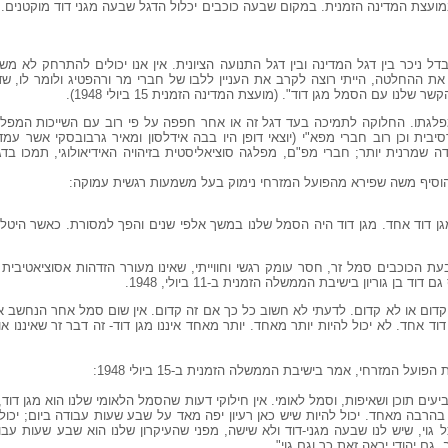
ועצת המדינה הזמנית. במקום שבעה כוכבים יכלול הדגל שבעה מגני דוד מוקטנים. 
דל ניכר בין דגל המדינה ובין דגל התנועה הציונית. אין אנו יכולים להתרחק לא מ
את ההחלטה, הייתי רוצה לקרב את העניין ללבו של חברי מר ורהפטיג ולומר לו, 
שלנו עם הסמל מגן דוד". (מועצת המדינה הזמנית 15 ביולי 1948).
פלגתו. החלוקה לתמיכה בעד דגל זה או אחר חפפה על פי רוב עם השייכות המפלגת
ית וכן רוב חברי מפא"י (יוצאי דופן היו בבה אידלסון ומאיר גרבובסקי אשר עמד
 שמרנית יותר; חברי מפ"ם, מפלגה סוציאליסטית בזיהויה האידיאולוגי, תמכו בדג
גן דוד אחד. מגן דוד היה הסמל שלנו במשך אלפי שנים והפך למסורת. כאשר היטל
 הכוכבים סמל זר, חסר עומק רגשי וחווייתי, שאינו מעורר הזדהות אסוציאטיבית 
בן גוריון בישיבת הממשלה הזמנית ב-11 ביולי, 1948.
 קדום או לא קדום. לדעתי לא חשוב כל כך אם זה קדום. אין שום סמל אחר הנחשב אצ
 דוד אחד. לא יכול להיות יותר מאחד. יותר מאחד איננו מגן דוד- זה דבר זר שאיננו א
 המזרחי, אמר בישיבת הממשלה הזמנית ב-15 ביולי 1948:
עים תוכן ושאיפות, וסמל לאומי. אין חילוקי דעות שהסמל הלאומי שלנו הוא מגן דוד, א
בהרבה מאחד. יכול להיות שיש כאן רעיון יפה מאד על שבע שעות עבודה ביום; יכו
 גוי, שיש לנו שבעה מגני-דוד ולא שישה, מפני שהעיקרון שלנו הוא שבע שעות עבוד
גם יהודי יראה זאת כך וגם גוי".