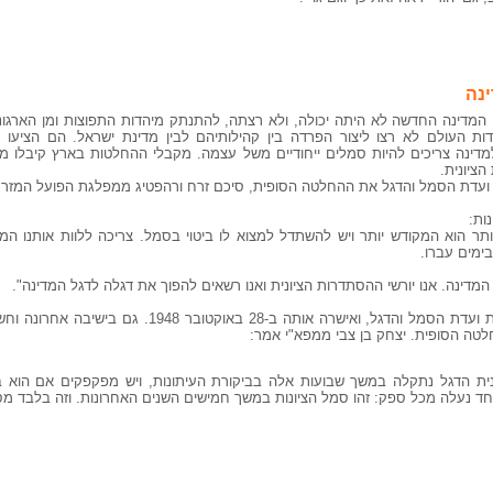
נה
המדינה החדשה לא היתה יכולה, ולא רצתה, להתנתק מיהדות התפוצות ומן הארגונים
ות העולם לא רצו ליצור הפרדה בין קהילותיהם לבין מדינת ישראל. הם הציעו ש
מדינה צריכים להיות סמלים ייחודיים משל עצמה. מקבלי ההחלטות בארץ קיבלו מה
הציונית.
ות:
ותר הוא המקודש יותר ויש להשתדל למצוא לו ביטוי בסמל. צריכה ללוות אותנו המ
ימים עברו.
 המדינה. אנו יורשי ההסתדרות הציונית ואנו רשאים להפוך את דגלה לדגל המדינה".
מועצת המדינה הזמנית קיבלה את החלטת ועדת הסמל והדגל, ואישרה אות
טה הסופית. יצחק בן צבי ממפא"י אמר:
נית הדגל נתקלה במשך שבועות אלה בביקורת העיתונות, ויש מפקפקים אם הוא 
ד נעלה מכל ספק: זהו סמל הציונות במשך חמישים השנים האחרונות. וזה בלבד מספ