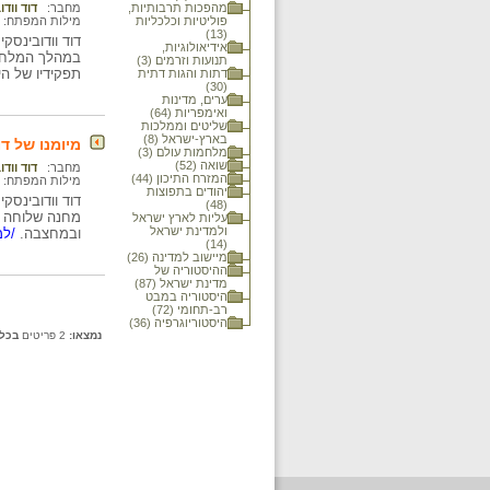
מהפכות תרבותיות,
מחבר:
דוד וודו
פוליטיות וכלכליות
מילות המפתח:
(13)
אידיאולוגיות,
במהלך המלחמה 
תנועות וזרמים (3)
תפקידיו של הי
דתות והגות דתית
(30)
ערים, מדינות
ואימפריות (64)
שליטים וממלכות
בארץ-ישראל (8)
מיומנו של דו
מלחמות עולם (3)
שואה (52)
מחבר:
דוד וודו
המזרח התיכון (44)
מילות המפתח:
יהודים בתפוצות
(48)
עליות לארץ ישראל
ולמדינת ישראל
ובמחצבה.
/למ
(14)
מיישוב למדינה (26)
ההיסטוריה של
מדינת ישראל (87)
היסטוריה במבט
רב-תחומי (72)
היסטוריוגרפיה (36)
נמצאו:
2 פריטים
בכל 