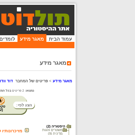
עמוד הבית
מאגר מידע
לומדים
מאגר מידע
מאגר מידע
>
פריטים של המחבר
דוד וודו
נמצאו:
2 פריטים
בכל המא
טקס
2
[
היסטוריה (2)
משטרים והגות
מזיכרונותיו 
מדינית (9)