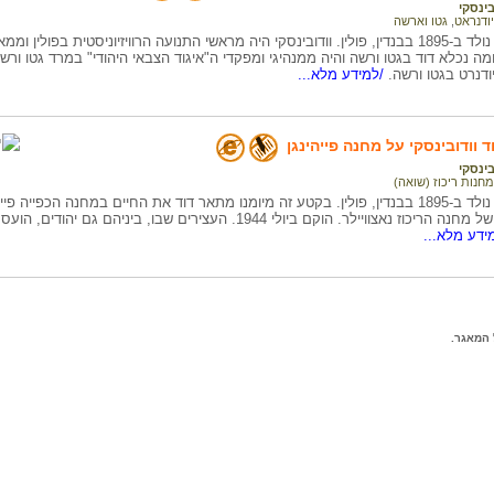
בינסקי
יודנראט
,
גטו וארשה
דוד וודובינסקי נולד ב-1895 בבנדין, פולין. וודובינסקי היה מראשי התנועה הרוויזיוניסטית
נכלא דוד בגטו ורשה והיה ממנהיגי ומפקדי ה"איגוד הצבאי היהודי" במרד גטו ורשה
ודנרט בגטו ורשה.
/למידע מלא...
ד וודובינסקי על מחנה פייהינגן
בינסקי
מחנות ריכוז (שואה)
מחנה שלוחה של מחנה הריכוז נאצוויילר. הוקם ביולי 1944. העצירים שבו, 
ידע מלא...
המאגר.