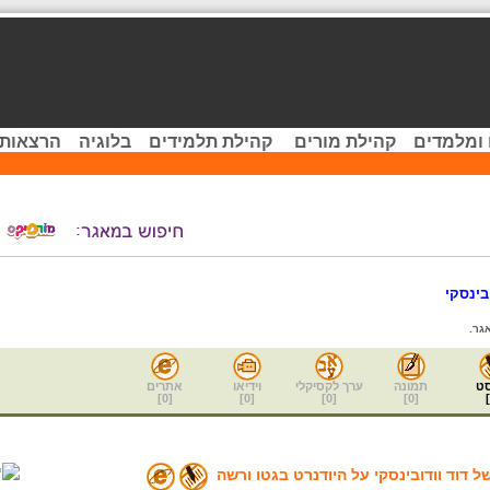
 ומלמדים
קהילת מורים
קהילת תלמידים
בלוגיה
הרצאות 
בינסקי
גר.
ט
תמונה
ערך לקסיקלי
וידיאו
אתרים
]
0
[
]
0
[
]
0
[
]
0
[
]
של דוד וודובינסקי על היודנרט בגטו ורשה