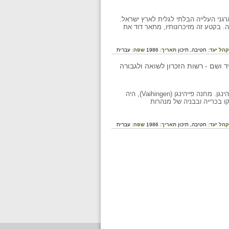
 בפולין וממארגני העלייה הבלתי לגלית לארץ ישראל.
. בקטע זה מזיכרונותיו, מתאר דוד את
קהל יעד:
חטיבה,
תיכון
תאריך:
1986
שפה:
עברית
דוד וודובינסקי נולד ב-1895 בבנדין, פולין. בקטע זה מיומנו מתאר דוד את החיים במחנה הכפייה פייהינגן. מחנה פייהינגן (Vaihingen), היה
ביניהם גם יהודים, הועסקו בכרייה ובבניה של מנהרות
קהל יעד:
חטיבה,
תיכון
תאריך:
1986
שפה:
עברית