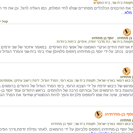
תקופת בית שני
,
בית המקדש
 ההיבטים הכלכליים מסחריים שנלוו לחיי הפולחן, כמו העליה לרגל, וכן את חיי ה
מלא...
קהל י
בן מתתיהו
,
יוסף בן מתתיהו
תקופת בית שני
,
כת מדבר יהודה
,
איסיים
,
כיתות ביהדות
ורחות החיים ועיקרי האמונה של אנשי כת האיסיים. במאמר איזכור של שני זרמים נ
קים. נכתב על-ידי יוסף בן-מתיתיהו (יוזפוס פלוויוס) שחי בימי בית-שני והמרד הגדול 
 מתתיהו
כיבוש רומאי בארץ-ישראל
,
תקופת בית שני
,
צבא רומי
,
המרד הגדול
,
ידפת (יישוב עתיק)
,
אספסינוס
מרגש של כיבוש יודפת על ידי הצבא הרומי, בימי המרד הגדול של היהודים ברומאים.
נהוגות בימי הרומאים ועל גבורתם הרבה של הלוחמים. בראש היהודים עמד יוסף בן
הרומאים, שינה את שמו ליוספוס פלביוס והפך להיות ההסטוריון שתיעד את המרד הגד
וסף בן-מתיתיהו
 מתתיהו
כיבוש רומאי בארץ-ישראל
,
תקופת בית שני
,
יוסף בן מתתיהו
של יוסף בן-מתיתיהו (יוספוס פלביוס) על ידי הרומאים ,לאחר נפילת יודפת,ודרך הפי