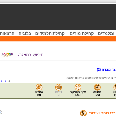
 ומלמדים
קהילת מורים
קהילת תלמידים
בלוגיה
הרצאות 
 מצדה (2)
-
3
-
2
-
1
ט
תמונה
ערך לקסיקלי
וידיאו
אתרים
]
9
[
]
0
[
]
21
[
]
26
[
]
כז רוחני וציבורי