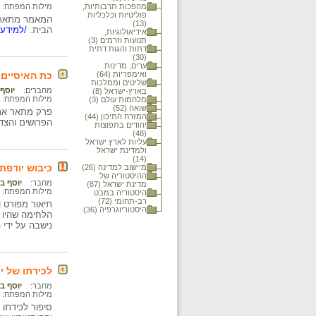
מהפכות תרבותיות,
מילות המפתח:
פוליטיות וכלכליות
המאמר מתאר את
(13)
הבית.
/למידע 
אידיאולוגיות,
תנועות וזרמים (3)
דתות והגות דתית
(30)
ערים, מדינות
ואימפריות (64)
כת האיסיים
שליטים וממלכות
מחברים:
יוסף 
בארץ-ישראל (8)
מילות המפתח:
מלחמות עולם (3)
שואה (52)
פרק מתאר את א
המזרח התיכון (44)
הפרושים והצדו
יהודים בתפוצות
(48)
עליות לארץ ישראל
ולמדינת ישראל
(14)
כיבוש יודפת
מיישוב למדינה (26)
ההיסטוריה של
מחבר:
יוסף בן
מדינת ישראל (87)
מילות המפתח:
היסטוריה במבט
רב-תחומי (72)
תיאור מפורט ו
היסטוריוגרפיה (36)
הלחימה שהיו 
נישבה על ידי 
לכידתו של י
מחבר:
יוסף בן
מילות המפתח:
סיפור לכידתו 