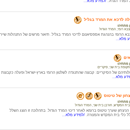
ל המרד הגדול.
/למידע מלא...
לה לדכא את המרד בגליל
 מתתיהו
צבא רומי
,
המרד הגדול
א הרומי בהנהגת אספסיאנום לדיכוי המרד בגליל. תיאור מרשים של התנהלות שיירת
 מלא...
אים
 מתתיהו
תקופת בית שני
,
סיקריים
ולותיהם של הסיקריים: קבוצה שהתנגדה לשלטון הרומי בארץ-ישראל ופעלה כקבוצת 
דע מלא...
חון של טיטוס
 מתתיהו
בית המקדש
,
חורבן בית שני
,
המרד הגדול
ניצחון שערך טיטוס ברומא לאחר דיכוי המרד הגדול. בתהלוכה זו הוצג השלל
ל כלי בית המקדש והמנורה.
/למידע מלא...