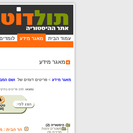
עמוד הבית
מאגר מידע
לומדים
מאגר מידע
מאגר מידע
>
פריטים דומים של
ושם המבצר
נמצאו:
100 פריטים בתיקייה זו. קיימים פריטים נוספים בתיקיות המשנה.
טקס
44
[
היסטוריה (2)
משטרים והגות
הר הבית : מר
מדינית (9)