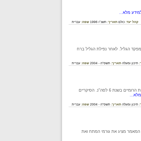
מידע מלא...
קהל יעד:
כולם
תאריך:
תשנ"ו 1996
שפה:
עברית
 מפקד הגליל. לאחר נפילת הגליל ברח
:
תיכון ומעלה
תאריך:
תשס"ה - 2004
שפה:
עברית
על צמיחתה של קבוצת הסיקריים על פי יוסף בן מתתיהו על רקע מיפקד האוכלוסין שערכו השלטונות הרומיים בשנת 6 לסה"נ. הסיקריים
לא...
:
תיכון ומעלה
תאריך:
תשס"ה - 2004
שפה:
עברית
 המאמר מציג את גורמי המתח ואת