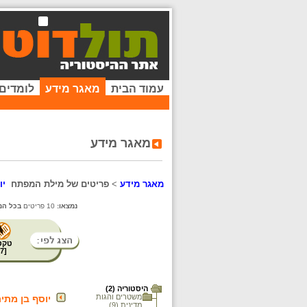
עמוד הבית
מאגר מידע
לומדים
מאגר מידע
מאגר מידע
>
פריטים של מילת המפתח
יו
נמצאו:
10 פריטים
בכל המ
טקס
7
[
היסטוריה (2)
משטרים והגות
יוסף בן מתיתיהו (
מדינית (9)