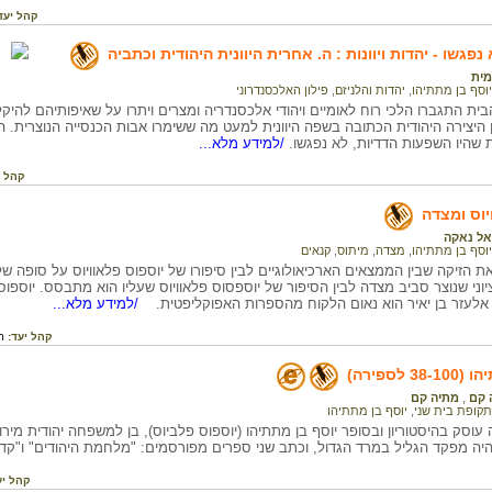
קהל יעד
פגשו - יהדות ויוונות : ה. אחרית היוונית היהודית וכתביה
ית
יוסף בן מתתיהו
,
יהדות והלניזם
,
פילון האלכסנדרוני
ית התגברו הלכי רוח לאומיים ויהודי אלכסנדריה ומצרים ויתרו על שאיפותיהם להי
 היצירה היהודית הכתובה בשפה היוונית למעט מה ששימרו אבות הכנסייה הנוצרית.
ות שהיו השפעות הדדיות, לא נפגשו.
/למידע מלא...
קהל י
יוס ומצדה
דאל נאקה
יוסף בן מתתיהו
,
מצדה
,
מיתוס
,
קנאים
 הזיקה שבין הממצאים הארכיאולוגיים לבין סיפורו של יוספוס פלאוויוס על סופה 
יוני שנוצר סביב מצדה לבין הסיפור של יוספסוס פלאוויוס שעליו הוא מתבסס. יוספ
אלעזר בן יאיר הוא נאום הלקוח מהספרות האפוקליפטית.
/למידע מלא...
קהל יעד:
ת
 לספירה)
 קם
,
מתיה קם
תקופת בית שני
,
יוסף בן מתתיהו
עוסק בהיסטוריון ובסופר יוסף בן מתתיהו (יוספוס פלביוס), בן למשפחה יהודית מי
היה מפקד הגליל במרד הגדול, וכתב שני ספרים מפורסמים: "מלחמת היהודים" ו"קדמו
קהל יע