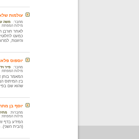
עולמות שלא נ
מחבר:
משה עמ
מילות המפתח:
לאחר חורבן הב
כמעט לחלוטין
והיוונות, למר
יוספוס פלאו
מחבר:
פייר וי
מילות המפתח:
המאמר בוחן את
בין המיתוס הצ
שהוא שם בפי 
יוסף בן מתתיהו (38-100
מחברות:
מתיה
מילות המפתח:
המידע בדף זה 
(הבית השני). 