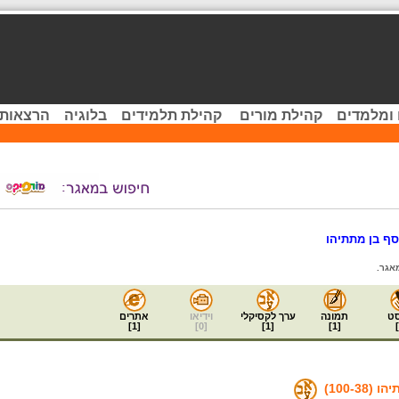
 ומלמדים
קהילת מורים
קהילת תלמידים
בלוגיה
הרצאות 
סף בן מתתיהו
אגר.
ט
תמונה
ערך לקסיקלי
וידיאו
אתרים
]
1
[
]
0
[
]
1
[
]
1
[
]
100-38)