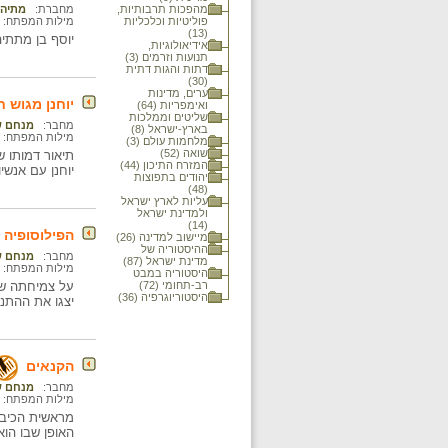
מהפכות תרבותיות,
מחברת:
מתיה 
פוליטיות וכלכליות
מילות המפתח:
(13)
יוסף בן מתתיה
אידיאולוגיות,
תנועות וזרמים (3)
דתות והגות דתית
(30)
ערים, מדינות
יוחנן מגוש 
ואימפריות (64)
שליטים וממלכות
מחבר:
מנחם ש
בארץ-ישראל (8)
מילות המפתח:
מלחמות עולם (3)
שואה (52)
תיאור דמותו ש
המזרח התיכון (44)
יוחנן עם אנשי
יהודים בתפוצות
(48)
עליות לארץ ישראל
ולמדינת ישראל
(14)
הפילוסופיה 
מיישוב למדינה (26)
ההיסטוריה של
מחבר:
מנחם ש
מדינת ישראל (87)
מילות המפתח:
היסטוריה במבט
רב-תחומי (72)
היסטוריוגרפיה (36)
יצגו את ההתנג
הקנאים
מחבר:
מנחם ש
מילות המפתח:
מראשית הכיבו
האופן שבו הוא