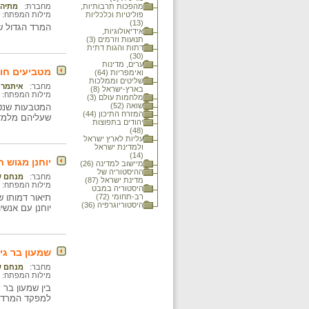
מהפכות תרבותיות,
מחברת:
מתיה 
פוליטיות וכלכליות
מילות המפתח:
(13)
המרד הגדול של היהודים ב
אידיאולוגיות,
תנועות וזרמים (3)
דתות והגות דתית
(30)
ערים, מדינות
מטביעים חו
ואימפריות (64)
שליטים וממלכות
מחבר:
איתמר 
בארץ-ישראל (8)
מילות המפתח:
מלחמות עולם (3)
שואה (52)
המטבעות שנטב
המזרח התיכון (44)
שעליהם מלמדי
יהודים בתפוצות
(48)
עליות לארץ ישראל
ולמדינת ישראל
(14)
יוחנן מגוש 
מיישוב למדינה (26)
ההיסטוריה של
מחבר:
מנחם ש
מדינת ישראל (87)
מילות המפתח:
היסטוריה במבט
רב-תחומי (72)
תיאור דמותו ש
היסטוריוגרפיה (36)
יוחנן עם אנשי
שמעון בר גי
מחבר:
מנחם ש
מילות המפתח:
בין שמעון בר 
למפקד המרד ו