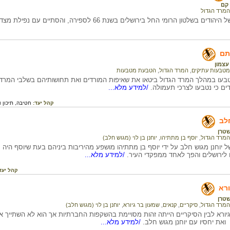
קם
המרד הגדול
שלטון הרומי החל בירושלים בשנת 66 לספירה, והסתיים עם נפילת מצדה בשנת 73 לספירה.
תם
עצמון
מטבעות עתיקים
,
המרד הגדול
,
הטבעת מטבעות
עו במהלך המרד הגדול ביטאו את שאיפות המורדים ואת תחושותיהם בשלבי המרד ה
ם כי נטבעו לצרכי תעמולה.
/למידע מלא...
קהל יעד:
חטיבה,
תיכון 
חלב
טרן
המרד הגדול
,
יוסף בן מתתיהו
,
יוחנן בן לוי (מגוש חלב)
ל יוחנן מגוש חלב על ידי יוסף בן מתתיהו מושפע מהיריבות ביניהם בעת שיוסף היה
ו לירושלים והפך לאחד ממפקדי העיר.
/למידע מלא...
קהל יעד
ורא
טרן
המרד הגדול
,
סיקריים
,
קנאים
,
שמעון בר גיורא
,
יוחנן בן לוי (מגוש חלב)
גיורא לבין הסיקריים הייתה זהות מסויימת בהשקפות החברתיות אך הוא לא השתייך 
את יחסיו עם יוחנן מגוש חלב.
/למידע מלא...