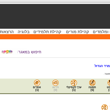
 ומלמדים
קהילת מורים
קהילת תלמידים
בלוגיה
הרצאות 
רד הגדול
אגר.
ט
תמונה
ערך לקסיקלי
וידיאו
אתרים
]
1
[
]
0
[
]
1
[
]
5
[
]