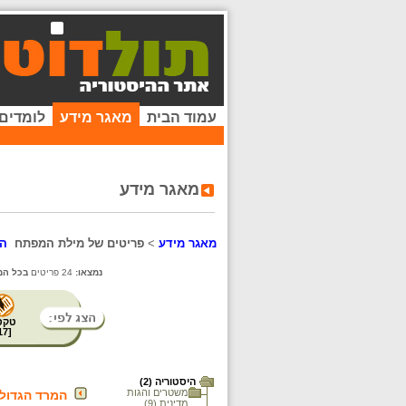
עמוד הבית
מאגר מידע
לומדים
מאגר מידע
מאגר מידע
>
פריטים של מילת המפתח
המ
נמצאו:
24 פריטים
בכל המ
טקס
17
[
היסטוריה (2)
משטרים והגות
המרד הגדול
מדינית (9)