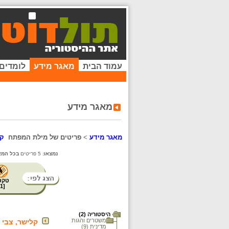
עמוד הבית
מאגר מידע
לומדים
מאגר מידע
מאגר מידע
>
פריטים של מילת המפתח
קא
נמצאו:
5 פריטים
בכל המא
טקס
1
[
היסטוריה (2)
משטרים והגות
קלישר, צבי הירש (4
מדינית (9)