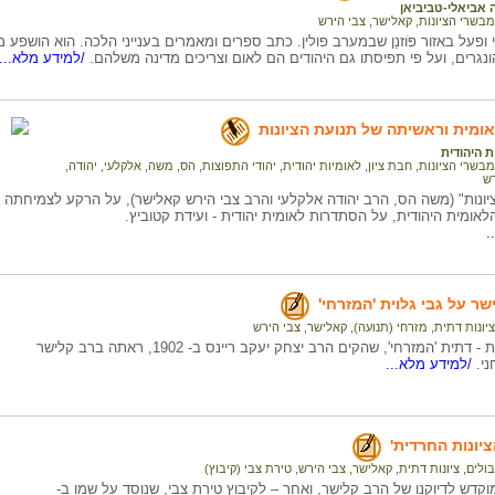
 אביאלי-טביביאן
מבשרי הציונות
,
קאלישר, צבי הירש
ופעל באזור פֹּוזנַן שבמערב פולין. כתב ספרים ומאמרים בענייני הלכה. הוא הושפע
נגרים, ועל פי תפיסתו גם היהודים הם לאום וצריכים מדינה משלהם.
/למידע מלא...
ומית וראשיתה של תנועת הציונות
 היהודית
מבשרי הציונות
,
חבת ציון
,
לאומיות יהודית
,
יהודי התפוצות
,
הס, משה
,
אלקלעי, יהודה
,
רש
ונות" (משה הס, הרב יהודה אלקלעי והרב צבי הירש קאלישר), על הרקע לצמיחתה של
הלאומית היהודית, על הסתדרות לאומית יהודית - ועידת קטוביץ.
.
ר על גבי גלוית 'המזרחי'
ציונות דתית
,
מזרחי (תנועה)
,
קאלישר, צבי הירש
התנועה הציונית - דתית 'המזרחי', שהקים הרב יצחק יעקב ריינס ב- 1902, ראתה ברב קלישר
י.
/למידע מלא...
הציונות החרדית'
בולים
,
ציונות דתית
,
קאלישר, צבי הירש
,
טירת צבי (קיבוץ)
קדש לדיוקנו של הרב קלישר, ואחר – לקיבוץ טירת צבי, שנוסד על שמו ב-