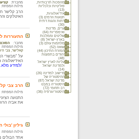
מהפכות תרבותיות,
מחברת:
קציעה
פוליטיות וכלכליות
מילות המפתח:
(13)
הרב קלישר חי 
אידיאולוגיות,
האיטלקים וההו
תנועות וזרמים (3)
דתות והגות דתית
(30)
ערים, מדינות
ואימפריות (64)
שליטים וממלכות
התעוררות לא
בארץ-ישראל (8)
מחבר:
הסוכנות
מלחמות עולם (3)
מילות המפתח:
שואה (52)
קאלישר, צבי הי
המזרח התיכון (44)
יהודים בתפוצות
על "מבשרי הצי
(48)
האידיאולוגיה 
עליות לארץ ישראל
/למידע מלא..
ולמדינת ישראל
(14)
מיישוב למדינה (26)
ההיסטוריה של
מדינת ישראל (87)
היסטוריה במבט
הרב צבי קליש
רב-תחומי (72)
היסטוריוגרפיה (36)
מילות המפתח:
את אביה הרוחנ
גיליון 'בולי 
מילות המפתח:
אחד הבולים מו