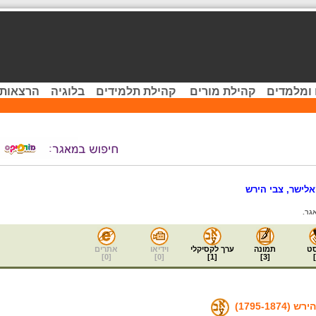
 ומלמדים
קהילת מורים
קהילת תלמידים
בלוגיה
הרצאות 
לישר, צבי הירש
גר.
ט
תמונה
ערך לקסיקלי
וידיאו
אתרים
]
0
[
]
0
[
]
1
[
]
3
[
]
1795-187)