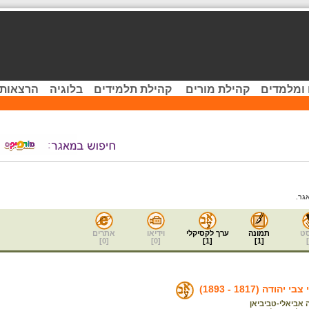
 ומלמדים
קהילת מורים
קהילת תלמידים
בלוגיה
הרצאות 
גר.
ט
תמונה
ערך לקסיקלי
וידיאו
אתרים
]
0
[
]
0
[
]
1
[
]
1
[
]
הודה (1817 - 1893)
 אביאלי-טביביאן