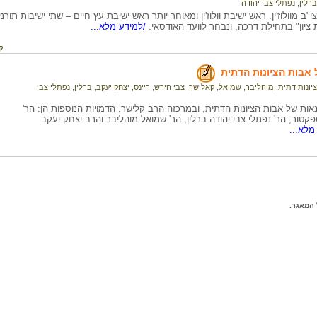
ברלין, נפתלי צבי יהודה
נצי"ב מוולוז'ין. ראש ישיבת וולוז'ין ומאוחר יותר ראש ישיבת עץ חיים – שתי ישיבות תור
ציון" בתחילת דרכה, ונבחר לוועד האודסאי.
/למידע מלא...
ק
 אבות הציונות הדתית
ציונות דתית
,
מוהליבר, שמואל
,
קאלישר, צבי הירש
,
ריינס, יצחק יעקב
,
ברלין, נפתלי צבי
נאות של אבות הציונות הדתית, ובמרכזה הרב קלישר. הדמויות הנוספות הן: הר'
קטור, הר' נפתלי צבי יהודה ברלין, הר' שמואל מוהליבר והרב יצחק יעקב
מלא...
המאגר.