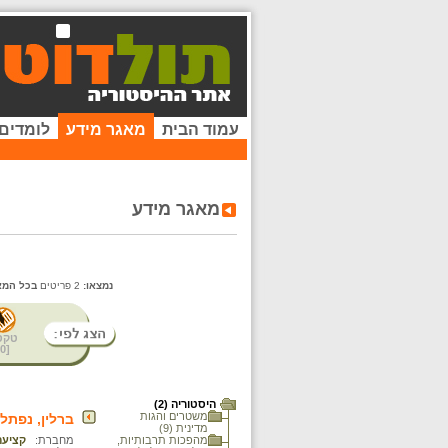
עמוד הבית
מאגר מידע
לומדים
מאגר מידע
נמצאו:
2 פריטים
בכל המא
טקס
0
[
היסטוריה (2)
משטרים והגות
ברלין, נפתלי צבי י
מדינית (9)
מהפכות תרבותיות,
מחברת:
קציעה