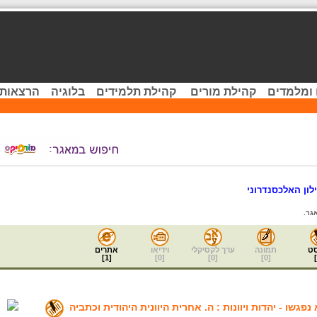
 ומלמדים
קהילת מורים
קהילת תלמידים
בלוגיה
הרצאות 
לון האלכסנדרוני
גר.
ט
תמונה
ערך לקסיקלי
וידיאו
אתרים
]
1
[
]
0
[
]
0
[
]
0
[
]
פגשו - יהדות ויוונות : ה. אחרית היוונית היהודית וכתביה