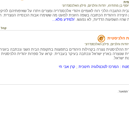
ית
יוסף בן מתתיהו
,
יהדות והלניזם
,
פילון האלכסנדרוני
ית התגברו הלכי רוח לאומיים ויהודי אלכסנדריה ומצרים ויתרו על שאיפותיהם להי
 היצירה היהודית הכתובה בשפה היוונית למעט מה ששימרו אבות הכנסייה הנוצרית.
ות שהיו השפעות הדדיות, לא נפגשו.
/למידע מלא...
קהל י
ת הלניסטית
יהדות והלניזם
,
פילון האלכסנדרוני
ת ההלניסטית נוצרה בקהילות היהודים בתפוצות בתקופת הבית השני ונכתבה ביווני
ית שנוצרה בארץ ישראל ונכתבה בעיקר בעברית. קראו על ספרות יהודית הלניסטית
ות ישראל.
טח : המרכז לטכנולוגיה חינוכית
;
קרן אבי חי
המאגר.