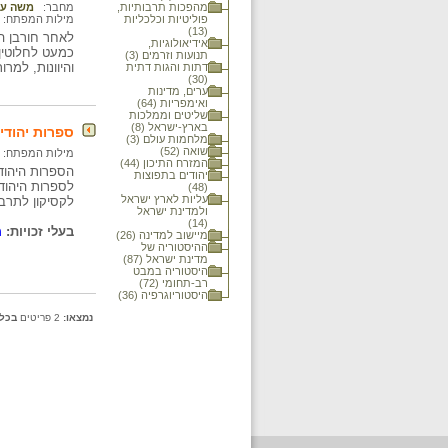
מהפכות תרבותיות,
מחבר:
משה עמ
פוליטיות וכלכליות
מילות המפתח:
(13)
לאחר חורבן הב
אידיאולוגיות,
כמעט לחלוטין
תנועות וזרמים (3)
והיוונות, למר
דתות והגות דתית
(30)
ערים, מדינות
ואימפריות (64)
שליטים וממלכות
בארץ-ישראל (8)
ספרות יהודי
מלחמות עולם (3)
שואה (52)
מילות המפתח:
המזרח התיכון (44)
הספרות היהודי
יהודים בתפוצות
לספרות היהוד
(48)
עליות לארץ ישראל
לקסיקון לתרב
ולמדינת ישראל
(14)
בעלי זכויות:
מ
מיישוב למדינה (26)
ההיסטוריה של
מדינת ישראל (87)
היסטוריה במבט
רב-תחומי (72)
היסטוריוגרפיה (36)
נמצאו:
2 פריטים
בכל 