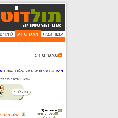
עמוד הבית
מאגר מידע
לומדים
מאגר מידע
מאגר מידע
>
פריטים של מילת המפתח
פי
נמצאו:
2 פריטים
בכל המא
טקס
1
[
היסטוריה (2)
משטרים והגות
עולמות שלא נ
מדינית (9)