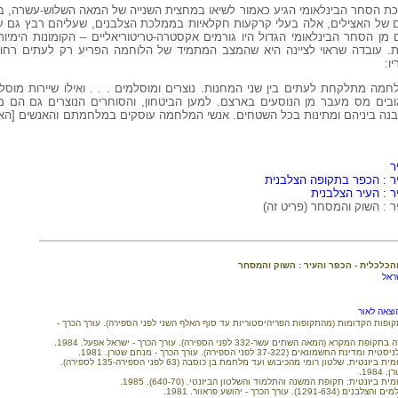
ת הסחר הבינלאומי הגיע כאמור לשיאו במחצית השנייה של המאה השלוש-עשרה, 
ם של האצילים, אלה בעלי קרקעות חקלאיות בממלכת הצלבנים, שעליהם רבץ גם עי
מן הסחר הבינלאומי הגדול היו גורמים אקסטרה-טריטוריאליים – הקומונות הימיות
. עובדה שראוי לציינה היא שהמצב המתמיד של הלוחמה הפריע רק לעתים רחוק
ו:
ה מתלקחת לעתים בין שני המחנות. נוצרים ומוסלמים . . . ואילו שיירות מוסלמי
 גובים מס מעבר מן הנוסעים בארצם. למען הביטחון, והסוחרים הנוצרים גם ה
בנה ביניהם ומתינות בכל השטחים. אנשי המלחמה עוסקים במלחמתם והאנשים [האזר
ר
יר : הכפר בתקופה הצלבנית
ר : העיר הצלבנית
ר : השוק והמסחר (פריט זה)
הכלכלית - הכפר והעיר : השוק והמסחר
ראל
וצאה לאור
תקופות הקדומות (מהתקופות הפריהיסטוריות עד סוף האלף השני לפני הספירה). עורך הכרך -
4. כרך ד: התקופה הרומית ביזנטית, שלטון רומי מהכיבוש ועד מלחמת בן כוסבה (63 לפני הספירה-135 לספירה).
198.