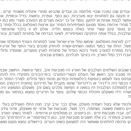
דים שבו נמכרו שבויי מלחמה וכן עבדים שהביאו סוחרי איטליה משטחי קרים ; 
זו נזקקה גם לסחורות יבוא מערביות, כגון כסף, עופרת, נחושת, בדיל וכספית, א
פשר לבנות אוניות או לתקנן. נוסף על כך ייבאה מצרים מן המערב מוצרי מזון כמו שמ
ל סוחרי אירופה נאסר מטעם האפיפיורות הסחר עם ארצות האסלאם בכלל וסחר ב"ח
ים נאסר קיום קשרי סחר כאלה בעונש תלייה. אולם לא זו בלבד שהאיסור
בנית, בגלל אותה החקיקה האפיפיורית, לשער הברחה של סחורות למצרים, ובעיק
דרכן לארצות האסלאם, שימשו נמלי ארץ-ישראל שער לסחורות העורף המוסלמי שנועד
משל, החלו עוד בסוף המאה השתים-עשרה להחזיק סוכנים בערי החוף של ארץ-יש
ת ממזרח למערב מעיד היבוא הגדול של סחורות לארץ ממצרים, שממדיו גדולי
רו דרך נמלי הארץ, היו בעיקר תבלינים, בשמים וצבעים.
בעו השליטים הצלבנים של הארץ היו מטבעות זהב, כסף ונחושת. החשוב שבמטבע
מטבע זהב ראשון של העולם הנוצרי-המערבי בימי-הביניים ותפקידו היה להתחר
טינוס נועד לשמש בעסקות בינלאומיות ובפרעון סכומי כסף גדולים. לצורכי הסחר הז
סף היה ה"דניה" או ה"דנריוס" שהוא מקבילו של הדירהם (מיוונית דרכמה) המוס
; במאה השלוש-עשרה ירדו משקלם ותכולת הכסף שלהם. נוסף על הדינרים נמצאו במחזור גם 
ת.
לכותי שלא בוטל רשמית מעולם, אולם כבר ערב קרב חטין החלו האצילים בעלי ה
נחושת פשוטה. נשתמרו, דרך משל, מטבעות של אדוני יפו ואשקלון, אדוני צידון ובמ
 עברו מטבעות זרים - הן ביזנטים, הן מוסלמים הן אירופים - לסוחר בשוקי הארץ. ב
רב והמזרח. בין אלה חשובים מטבעות זהב, כגון ה"נומיסמה" או ה"היפרפרון" הבי
פקו פרנסה לחלפנים שאפשר היה למוצאם בשוקי הערים. בירושלים נמצא מקום מוש