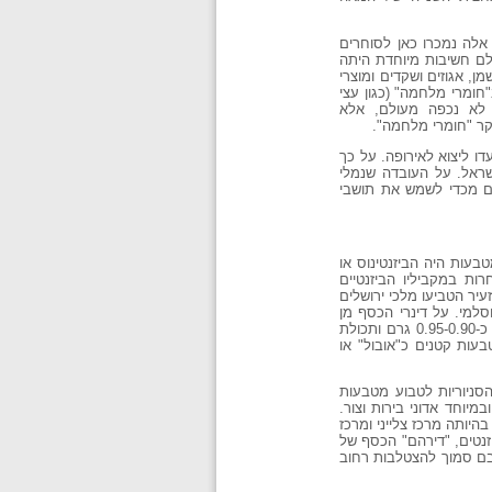
אלה נמכרו כאן לסוחרים
ולם חשיבות מיוחדת היתה
ן, אגוזים ושקדים ומוצרי
ומרי מלחמה" (כגון עצי
 לא נכפה מעולם, אלא
ר "חומרי מלחמה".
ו ליצוא לאירופה. על כך
ראל. על העובדה שנמלי
ם מכדי לשמש את תושבי
ות היה הביזנטינוס או
ות במקביליו הביזנטיים
עיר הטביעו מלכי ירושלים
למי. על דינרי הכסף מן
המאה השתים-עשרה טבוע השם של בלדוין (לממלכה הצלבנית היו במאה זו חמישה מלכים בשם זה). משקלם הממוצע היה כ-0.95-0.90 גרם ותכולת
מטבעות קטנים כ"אובול" או
סניוריות לטבוע מטבעות
יוחד אדוני בירות וצור.
היותה מרכז צלייני ומרכז
זנטים, "דירהם" הכסף של
בם סמוך להצטלבות רחוב