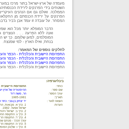
מעמדה של ארץ-ישראל בתור מרכז במערכ
השטחים בידי הפרנקים לירידת הכנסותיה
הממלכה. ואולם גם אם הנהנים העיקריים 
הפרנקים על ירידת הכנסתם מן החקלאות
המסחר. על עובדה זו עמד אבן ג'ביר בדברי
הדבר המופלא יותר מכל הוא שמלחמ
ואנה ללא הפרעה . . . הנוצרים
המוסלמים, למען שלומם. כך יש ה
בנחת; ואילו הארץ - למי שמנצח.
לחלקים נוספים של המאמר:
התפרוסת היישובית והכלכלית - הכפר והעי
התפרוסת היישובית והכלכלית - הכפר והע
התפרוסת היישובית והכלכלית - הכפר והעי
התפרוסת היישובית והכלכלית - הכפר והעי
ביבליוגרפיה:
כותר:
התפרוסת היישובית ו
שם ספר:
ההיסטוריה של ארץ-יש
עורך הספר:
הר, משה דוד
תאריך:
1985-1981
הוצאה לאור :
יד יצחק בן-צבי
;
כתר ה
הערות:
1. כרך א: מבואות, ה
ישראל אפעל. 1982.
2. כרך ב: ישראל ויהודה בתקופת המקרא (המאה השתים עשר-332 לפני הספירה). עורך הכרך - ישראל אפעל. 1984.
3. כרך ג: התקופה ההלניסטית ומדינת החשמונאים (37-322 לפני הספירה). עורך הכרך - מנחם שטרן. 1981.
עורך הכרך - מנחם שטרן. 4
5. כרך ה: התקופה הרומית ביזנטית: תקופת המשנה והתלמוד והשלטון הביזנטי. (640-70). 1985.
6. כרך ו: שלטון המוסלמים והצלבנים (1291-634). עורך הכרך - יהושע פראוור. 1981.