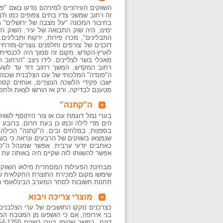
השווקים העירוניים למיניהם נודעו בשם "
זה רחוב שמשני צדיו בתים צפופים כמו ח'א
ימינו, היה שוק התבואה של עיר. השוק ה
התבלינים", מכרו פירות, ירקות ותבליני
דוכנים של צורפים וחלפנים נוצרים-מזרח
לארץ-הקודש. מקום זה סמוך היה לכנסיית 
מאכלי בשר לצליינים. לידו ניצב "הרחוב 
רחוב המקדש, המשך רחוב דוד עד לשער 
ה"פונדה" המלכותי של עכו הצלבנית שכנה 
ישבו פקידי הלשכה הנוצרים, אוחזים קסת
מטענם לבדיקה, ורק אז הורשו לצאת ולחפ
ה"קתנה"
בערי נמל דוגמת עכו או צור היתוסף לשו
הים מדי לילה וכמו כן בעת חרום. ברובע 
בספנות, במלחים ובים. ה"קתנה" הכילה
שנמצאו בשווקים של הרבעים ונראה כי בש
כאתבים יודעי ערבית. אפשר שמנהל ה"קט
אפשר להשוותו לזה שקיים היה באותה עת 
מבחינת הפעילות המסחרית מילאו השווקים 
שימשו מקום למכירת התוצרת החקלאית של 
תחנות חשובות לסחר המערב הבינלאומי הגד
מוצרי צריכה ויבוא
כצרכנים נזקקו התושבים של ערי הצלבנים
בני אירופה, אם כי הושפעו מן המטבח המקו