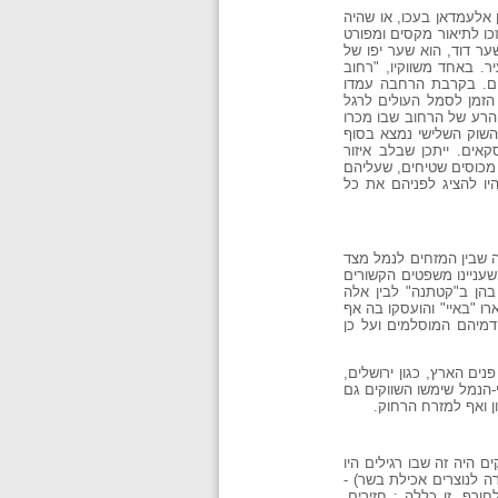
 אלעמדאן בעכו, או שהיה
כו לתיאור מקסים ומפורט
ון, משמאל לשער דוד, הוא שער יפו של
ר. באחד משווקיו, "רחוב
ורים. בקרבת הרחבה עמדו
 הזמן לסמל העולים לרגל
 הרע של הרחוב שבו מכרו
 השוק השלישי נמצא בסוף
ים. ייתכן שבלב איזור
 מכוסים שטיחים, שעליהם
יו להציג לפניהם את כל
 שבין המזחים לנמל מצד
שעניינו משפטים הקשורים
הן ב"קטתנה" לבין אלה
ו "באיי" והועסקו בה אף
דמיהם המוסלמים ועל כן
ים הארץ, כגון ירושלים,
הנמל שימשו השווקים גם
ן ואף למזרח הרחוק.
 היה זה שבו רגילים היו
רה לנוצרים אכילת בשר) -
 אספקה לחורף. זו כללה : חזירים,