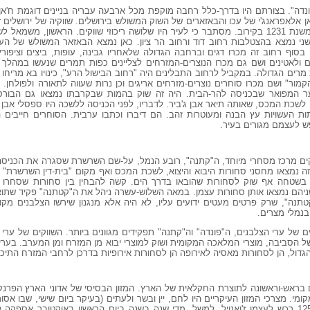
פונדה". בצורתם היו בדרך-כלל רחבה מוקפת מכל ארבעה עבריה בניינים דוגמת ח'אן
ן אלאפראנג'י של עכו והבאזארים של השוק המשולש בירושלים. שווקיה של ירושלים ז
בחיבור המכונה "על מצבה של ירושלים" משנת 1231 בקירוב. מסתבר כי לעיר היו שלושה ריכוזי שווקים. הראש
שני נמצא בהצטלבות רחוב דוד ורחוב הר ציון. כאן נמצא הבאזאר המשולש של העי
ם. בסוף רחוב זה מכרו דגים וברחבה הגדולה שלאחריו גבינה, עופות, ביצים וציפ
ים ולאטינים ושם גם מכרו הנוצרים-המזרחים לצליינים כפות תמרים שנעשו במהלך
מרים הגדולה. במקביל לרחוב התבלינים היה "רחוב הבישול הרע", כינויו בא מריחו
הקמור" ושם מכרו סוחרים נוצרים-מזרחים אריגים וכן נרות שעווה לתאורה ולפולחן.
המפואר שבכניסה להר-הבית. היה זה שוק בהמות שבקרבתו נמצאו גם הבורסקא
לשכת המכס, שאותה תיאר אבן ג'ביר. לדבריו, לפני הכניסה ללשכה היו ספסלי אבן
ות העשויות עץ הבנה ומעוטרות זהב. הם דיברו וכתבו ערבית. הסוחרים חייבים ה
ש לעצמם מגורים בעיר.
וקים מרכז מסחרי מיוחד, ה"קתנה", רובע הנמל, על-שם השרשרת שסגרה את הכניסה
זה נמצאו מחסני סחורות היבוא והיצוא, לשכת המכס ואף מקום "בית-דין השרשרת" 
 בשטחה אף שוק לסחורות שהובאו בדרך הים. קשה להבחין בין סחורות שסחרו ב
ניהם נמצאו אותן סחורות עצמן. במאה השלוש-עשרה ניהל את ה"קטתנה" פקיד שתואר
תנה", שרק פרטים מעטים ידועים עליו, לא היה אלא מנגנון שירשו הצלבנים מקו
בנמלי מצרים.
של ערי הצלבנים, ה"פונדה" וה"קתנה" תפקידים מגוונים ביותר. השווקים של ערי פנ
הסביבה, מוצרי המלאכה המקומית ושוק למוצרי יבוא מן המזרח ומן המערב. בערי-
ול, הן לסחורות מאסיה לאירופה הן לסחורות אירופיות בדרכן לרחבי המזרח התיכו
 בראש-וראשונה לתוצרת החקלאית של הארץ. המזון הבסיסי של אדוני הארץ הפרנקים
מי. מצרכי המזון העיקריים היו לחם, יין ובשר ולעתים (בעיקר ביום שישי, שבו אסו
דגים. במשך שהותו בעכו בשנים 1254-1250 רכש לעצמו ז'ואנויל, למשל, מדי שנה בשנה ביום הראשון באוקטובר