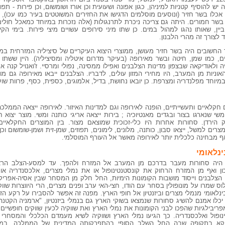
 יש להוסיף קטניות למיניהן, כגון אפונה ושעועית וכן אורז ושומשום, וכן פירות - תפו
ם אכלו בשר חזיר (ונוסעים מוסלמים הדגישו את החזירים המשוטטים בעיר כמו עכו),
שר חמורים. היתה גם צריכה ניכרת לתרנגולות (אלה נזכרות במיוחד כמאכל חולי
ין, שאותו נהגו למהול במים. כן שתו מיני סירופים עשויים מיצי פירות. בימי הק
לצורך זה מהרי הלבנון.
ד החשובים היה בשר חזיר מעושן, ממוצרי היצוא העיקריים של סיציליה המזרחית 
ם, כמו שמן, חיטה ובשר מאירופה (בעיקר מדרום איטליה ומסיציליה). היין ששתו 
ה ולאודיקאה שבצפון מדינות הצלבנים ואפילו ממסינה, נפולי ומרסיי. ז'ואנויל קנה את
ות מן המערב, היו מחירי המזון עולים, לדבריו. הצלבנים ייבאו מאירופה גם מו
וחד מפלנדריה ומצרפת. כן יובאו נחושת, בדיל, אלמוגים, כספית, כסף, פרוות שועלי
קלאיים ותעשייתיים, הופנה לאירופה וגם למדינות האיזור. לאירופה ייצאה הממלכ
משי שנארגו בצור ובגדים מאנטיוכיה ; בירות ייצאה אריגי כותנה ומשי. מוצר יצוא
 הירדן. סחורות אחרות היו כלי-זכוכית שמוצאם מצור. בין המוצרים החקלאיים י
מצרים למשל, ייצאו סבון, כותנה, מלונים, לימונים, תפוזים, שמן-זית ושמן-שומשום ו
 מבחינה כלכלית יותר לאירופה מאשר אל העורף המוסלמי.
נלאומי
 היה סחורות מעבר בדרכם מן המערב אל המזרח ולהפך. עד למסע-הצלב הרא
כון ואף מן המזרח הרחוק את קונסטנטינופול או את נמלי מצרים, אלכסנדריה או
י הצלבנים וייסוד מושבות הקומונות הימיות, החל חלק מן המסחר שבין אסיה-אפריקה
ס שמרו על מונופולין בסחר עם הודו, חצי-האי ערב ופנים מצרים, הרי היווצרות שווקי
נלאומי מנמלי מצרים וביזנטיון אל חופי הארץ. מפנה זה אפשר להסבירו על רקע הזכ
יכלו אמנם להשיג סחורות שנמצאו בשוקי הארץ גם בנמלי ביזנטיון, "ארמניה הקטנה
ריבילגיות שהפכו לבני הקומונות את נמלי הארץ ואת שווקיה לכעין שווקים חופשיים
ופול ואלכסנדריה. כך הגיעו נמלי הארץ ושווקיה לשיא מעמדם הכלכלי והמסחרי
ווקא בתקופה שבה החל השלב הסופי בהתפרקותה המדינית של הממלכה, במ