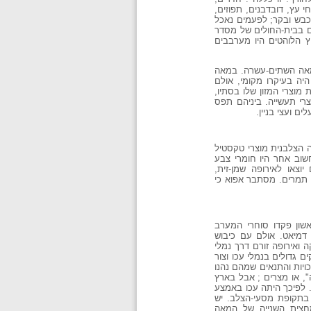
חי עץ, דובדבנים, תפוזים,
 כבש ובקר; לפעמים נאכל
ם בבית-החולים של מסדר
יץ הלוהטים היו מערבבים
במאה השתים-עשרה. במאה
היה בעיקרו מקומי, אולם
 מוצרי המזון שלו בסתיו,
צרי תעשייה. ביניהם תפס
ם ועצי בניין.
ה הצלבנית מוצרי טקסטיל
 חשוב אחר היו חומרי צבע
וצאו לאירופה שמן-זית,
כן תמרים. מסתבר אפוא כי
שון פקדו סוחרי המערב
 דמיאט. אולם עם כיבוש
 ואירופה זורם דרך נמלי
ם גדולים בנמלי עכו וצור
ויות והתנאים שמהם נהנו
", או מצרים ; אבל בארץ
. לפיכך היתה עכו באמצע
 בתקופת מסעי-הצלב. יש
חצית השנייה של המאה