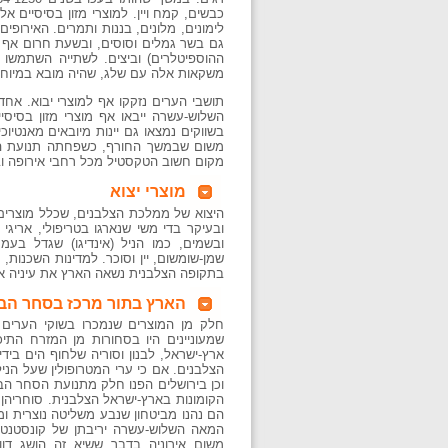
כבשים, קמח ויין. למוצרי מזון בסיסיים אלה
לימונים, מלונים, בננות ותמרים. האירופי
גם בשר גמלים וסוסים, ובשעת חרום אף ב
ההוספיטלרים) וביצים. לשתייה השתמשו בי
משקאות אלה עם שלג, שהיה מובא במיוחד 
תושבי הערים נזקקו אף למוצרי יבוא. אח
השלוש-עשרה ייבאו אף מוצרי מזון בסיסיי
בשווקים נמצאו גם יינות מיובאים מאנטיוכי
משום שבמשך החורף, כשפחתה תנועת האוני
מקום חשוב הטקסטיל מכל רחבי אירופה ובמי
מוצרי יצוא
היצוא של ממלכת הצלבנים, שכלל מוצרים ח
ובעיקר בדי משי שנארגו בטריפולי, אריגי 
ובשמים, כמו הניל (אינדיגו) שגדל בעמק
שמן-שומשום, יין וסוכר. למדינות השכנות, 
בתקופה הצלבנית נשאה הארץ את עיניה אף
הארץ בתור מרכז בסחר הבי
חלק מן המוצרים שנמכרו בשוקי הערים
שמעוניינים היו בסחורות מן המזרח התי
ארץ-ישראל, לבנון וסוריה שלחוף הים ביד
הצלבנים. אם כי ערי המטרופולין שעל הנילו
וכן בירושלים הפנו חלק מתנועת הסחר הבי
הקומונות בארץ-ישראל הצלבנית. סוחריהן 
הם נהנו מביטחון שנבע משליטה נוצרית ומפ
המאה השלוש-עשרה יריבתן של קונסטנטינ
משום אירוניה בדבר ששיא זה הושג ד