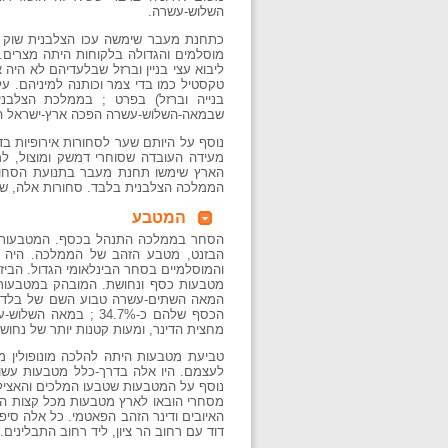
השלוש-עשרה.
כתחנת מעבר שימשה עכו הצלבנית שוק עב
מוסלמים והגדולה בלקוחות היתה מצרים. 
ליבוא עצי בניין וברזל שבלעדיהם לא היה א
טקסטיל כמו בדי צמר וכותנה למיניהם. ע
בנייה וברזל) בפרט ; בממלכת הצלבנ
שבמאה-השלוש-עשרה הפכה ארץ-ישראל הצל
נוסף על היותם שער לסחורות אירופיות ב
מעידה העובדה שסוחרי דמשק ומוצול, ל
הארץ שימשו תחנת מעבר בתנועת הסחורו
הממלכה הצלבנית בלבד. סחורות אלה, שעב
המטבע
הסחר בממלכה התנהל בכסף. המטבעות שט
הבזנט, מטבע הזהב של הממלכה. היה זה 
והמוסלמיים בסחר הבינלאומי הגדול. הביזנ
מטבעות כסף ונחושת. המובהק במטבעות הכ
הכסף שלהם כ-34.7% 
מחצית הדינר, ומעות קטנות יותר של נחוש
טביעת מטבעות היתה להלכה מונופולין מ
לעצמם. היו אלה בדרך-כלל מטבעות עשויים 
נוסף על המטבעות שטבעו המלכים והאצילים,
מסחרי הובאו לארץ מטבעות מכל קצות המע
האיובים ודינר הזהב הפאטמי. כל אלה סי
דוד עם רחוב הר ציון, ליד רחוב התבלינים.