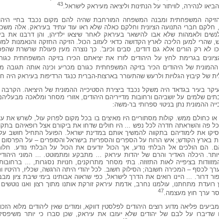
43
או לנהירה, לוויתור על הנתינות וליציאה מעיראק לישראל.
הזיקה המשפחתית ומבנה המשפחה המורחבת שהיה להם מקום נכבד בחיי היהודים
ם, חלקם חברי התנועה הציונית וחלקם כאלה שלא ראו עוד עתיד בעיראק. אלה משכו
שים ולאמהות שלא אבו להישאר בעיראק לאחר שיצאו ילדיהן, והן דרבנו את בעל
, שהרי למען הליכה לארץ הקדושה כדאי לעזוב הכול. הזיקה החזקה והנאמנות ל
 לא רק הורים אלא גם דודים, סבים וכיוב'. כך נוצרה מעין פעולת שרשרת שהפכ
נים בגרימת לחץ על היהודים לזרז את יציאתם הכירו בזיקה המשפחתית כגורם
ההמונית של היהודים הכיר בזיקה המשפחתית כגורם מכריע וכינה אותה תגובה מ
 של קיבוץ הגלויות ולרעש שהתעורר בארצות-הברית כנגד הרדיפות בעיראק היה ח
בעיקר בעיר בגדאד היה משקל נכבד ביצירת הסטיכייה ההמונית של היציאה. הקרבה
תים שלמים על יושביהם ורחובות מדייריהם היהודים, אזורי מסחר ומלאכה מבעליהם
ה ההמונית נתן בניטוי ספרותי בר-משה:
או כחולם ממש. קולות מסתוריים היו מאיצים בו בכל מקום לפרוק עול, לשרש את עצ
כל פה והשראתה חדרה לכל נפש ... היו חולים שדחו את ביקורם אצל רופאיהם בתקו
סיקו את לימודיהם בתקווה להמשיך אותם במדינת ישראל. הפועל התחיל חושב על 
ת בארץ הקודש; איש הרוח על הספרים והספריות בישראל והסופרים – על הפרסום ב
. הם הולכים אל הבלתי נודע, אך הכול יודעים את הכול על הבלתי נודע. חלו
תר. היכלה האדיר והרם של יהדות עיראק ... מתבקע ומתמוטט. ... המוני היהו
זוודות בציפייה לאות התזוזה. בתי מסחר מתרוקנים, חנויות נסגרות, ... ברחובו
ערך לכסף – המכירה חשובה; הסילוק חשוב. לכל יהודי היתה הרגשה, שכליו, רהיטיו ו
 דרור. ... היינו רואים את הדרך לישראל, כפי שראוה אבותינו בימי שיבת ציון מב
 רועדת מתחתנו, עולמנו נחרב, אדמת עיראק זורקת אותנו מתוך רצון ואנו נוטשים 
47
סר ערך חוץ מעצמה.
יעים פליאה מדוע רוצים היהודים לפלסטין דווקא, ומודים שאין ליהודים מלוא הזכו
 שדיברו על לבם של יהודים שלא יעזבו את עיראק, שכן סברו כי יותר משיפסיד