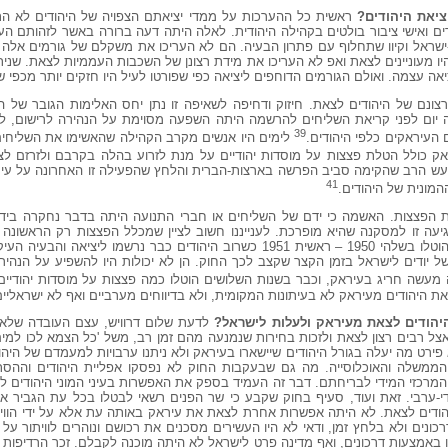
ציאת היהודים?
ראשית כל ההערכות על ממדי יציאתם הצפויה של היהודים לא ה
ים ואישי ציבור בולטים בקהילה היהודית. לאלה היתה דעה ברורה באשר לזהותם הע
שראל וקיוו שתחלוף עם פתרון הבעיה. הם לא העריכו את משקלם של גורמים אלה
יו מעוניינים לצאת ואפ לא העריכו את מידת רצונן של השכבות העממיות לצאת. שנית
ה עצמה. ואולם הגורמים הדוחפים ליציאה כפי שפורטו לעיל היו חזקים יותר מכפי ש
צונם של היהודים לצאת. חיזוק ודחיפה לשאיפה זו נתן יחס האלימות הגובר של ה
 יום לפני קריאת השליחים להרשמה היתה השפעה מסוימת על הנהירה לרישום, לא
39
העיראקים כלפי היהודים.
לימים היו אנשים מקרב הקהילה שהאשימו את השליחי
ק כולל הטלת פצצות על מוסדות יהודיים על מנת לזרוע בהלה בקרבם ולזרזם לצ
ש הרב שהקימה סביב הפרשה בארצות-הברית והלחץ שהפעילה זו האחרונה על עיר
41
מונית של היהודים.
ת הפצצות. האשמה כי ידם של השליחים או חברי התנועה היתה בדבר נחקרה ביד
גיעה זו למסקנה שהיא מופרכת. לענייננו חשוב לציין שמכלל הפצצות רק הראשונה
להשפיע על יציאת היהודים. רוב הפצצות הוטלו בשלהי 1950 – ראשית 1951 כשרוב היהודים כבר נ
 יודים לישראל בזמן הקצר שקצב לכך החוק. הן לא יכולות היו להשפיע על הנהירה
מעשה חריג בעיראק, וכבר בשנות השלושים הוטלו כמה פצצות על מוסדות יהודיים.
ת היהודים מעיראק לא בעיתונות המקומית, ולא בדיווחים מערביים ואף לא ישראליים
היהודים לצאת מעיראק ולעלות לישראל?
לדעת שלום דרוויש, עצם העובדה שלאח
 רבים רצון לצאת ולזכות בחירות שנמנעה מהם זמן רב, משל 'כל הצמא לכו למים'. 
א פירט מה יעלה בגורל היהודים שיישארו בעיראק ולא ניתנו ערבויות למעמדם של הי
צד הממשלה והאוכלוסייה. מה גם שבעקבות החוק לא נפסקו אפליית היהודים וההסת
המרכזי המידי לבריחתם. דבר זה העמיד בספק את האפשרות בעיני המוני היהודים ל
די-ערבי. זאת ועוד, סעיף בחוק שקבע כי שר הפנים רשאי לבטלו בכל עת הגביר
 ליהודים לצאת. לא היתה אפשרות אחרת לצאת את עיראק באותה עת אלא על ידי הוויתו
נים ולא בלחץ זמן, ודאי לא היו העשירים מסכנים את רכושם ונוהרים לוויתור על 