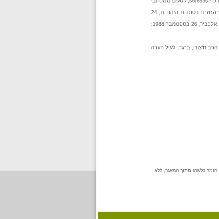
מברמן (השליחים בעיראק) למוסד, 12,11 באפריל 1950, ארכיון ההגנה, א14/428; דיווחי השליחים בעיראק, 19 באפריל 1950, ארכיון ציוני מרכזי s6/6530; קטעים ממכתבי
ריאיון שערכתי עם יצחק אליאש, 14 במאי 1989, ועם יעקב אלעזר, 15 במאי 1990; דיווחו של השליח ירחמיאל אסא לראש המחלקה ליהודי המזרח בסוכנות היהודית, 24
ראה למשל: ריאיון שערכתי עם מאיר בצרי, 3 באפריל 1984, בצרי, המגמות העיראקיות ..., לעיל הערה 1, עמ' 14-12; ריאיון שערכתי עם רנה אלכביר, 26 בספטמבר 1988:
פברואר 1986, עם שלום דרוויש, 30 באפריל 1990, ועם רון רנט, 27 בספטמבר 1988; עדותו של הרב ח'צורי, ברגר, לעיל הערה
 חומר כלשהו מתוך המאגר, ללא