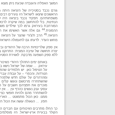
המשך האפליה והעובדה שכעת ניתן מוצא הבי
גורם נכבד בסטיכייה של היציאה היתה 
הראשונים שיצאו לישראל היו צעירים רבי
משפחותיהם. תפקיד נכבד ביציאה היה לנ
הנתינות, בלי להתחשב במה שיקרה לרכוש
המורחבת בעיראק גרמו לכך שילדים משכו
44
ההמונית.
גם אלה אשר האשימו את הציו
45
היציאה.
הרב ח'צ'ורי שהצר על היציאה 
מחוש העדר. לדעתו גם לתעמולה הישראלית
אין ספק שלריכוזיות הרבה של היהודים ו
יצרה תחושה של עזיבה המונית: התרוקנו ב
ללא ספק השפעה מדבקת. לאווירת הסטיכיי
באותם ימים התהלך היהודי כשיכור 
עיראק. ... שמה של ישראל נישא ב
על הטיפול כאן. יש תלמידים שהפ
הטרדות, והכפרי – על עבודה עברי
ומהרהרים על עולם חדש שלפניהם
שהשתחררו מרכושם ונעשו קלים יו
מוכרים את חפציהם ויושבים על המ
עסקי ענק נעשים כהרף עין ... אין 
להשתחרר מהם ולהיות חופשי כציפור
ממנו. כאן הכול מתמוטט ... הארץ
חפץ. ... הגאולה עושה את הכול ח
כך החלו מתרבים הוויכוחים עם חברים המב
הקולר בבעיית ארץ-ישראל. היו מוסלמים