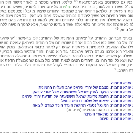
48
מו גם סטודנטם באוניברסיטאות.
סלמאן דרוויש מספר כי לאחר אישור חוק הווי
מנכ"ל משרד החקלאות, בוגר בית ספר
ובעל יחס אוהד ליהודים, ושאלו מה דעת
כי"ח
ינות העיראקית. סלמאן דרוויש השיב שמספר היהודים שיצאו מוגבל ומצטמצם באלה
ק אם תשנה הממשלה את מדיניותה כלפי היהודים ותפסיק לפגוע בהם ותראה בהם אזרחי
א שינתה את מדיניותה כלפי אלה אשר העדיפו להישאר, אלא להפך הוסיפה ללחוץ
49
של החוק.
באוזני חבריהם היהודים על יציאתם ההמונית של היהודים; לפי בר-משה: 'יש שהער
ום מעריכים שיישארו 6000.' בהכרתו של בר-משה כמו אצל רבים אחרים שורשיותם של היהודים בעיראק עמוקה
אילו אלה הטוענים ללאומיות העיראקית הגיעו רק לאחר כיבושי האיסלאם. מכאן הוא 
הארץ היא ארצנו בטרם תהיה ארצכם.' עוד הוא מטיח וחוזר ומדגיש באוזני חבריו
הממשלה הן שהביאו יהודים כמוהו להרהר בשאלת היציאה מעיראק. הממשלה בהתייחסה
שיו ויצא כל עוד רוחו בו. היהודים רוצים לצאת קודם כול משום שהממשלה רודפת א
ים, וארץ-ישראל היא המקום היחיד החפץ לקבל את היהודים בלב שלם. ברגעי
50
דה הקרב.
 עזרא ונחמיה
 עזרא ונחמיה: מצבם של יהודי עיראק ערב העלייה ההמונית
 עזרא ונחמיה: הזיקה לארץ-ישראל ומשמעותה אצל יהודי עיראק
 עזרא ונחמיה: הקמת מדינת ישראל והשפעתה על תודעת יהודי עיראק
עזרא ונחמיה: יציאתו של שלום דרווויש כמשל
 עזרא ונחמיה: המעגל נסגר- תחושת העדר העיד כגורם ליציאה
עזרא ונחמיה: היציאה הסטיכית (פריט זה)
עזרא ונחמיה: מתיאורי העזיבה
עזרא ונחמיה: סיכום