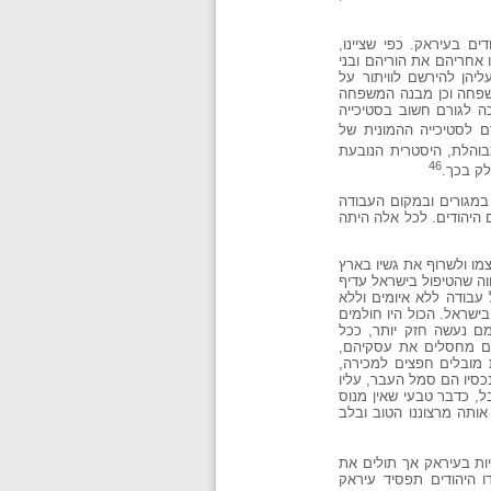
 בעיראק. כפי שציינו,
 אחריהם את הוריהם ובני
יהן להירשם לוויתור על
משפחה וכן מבנה המשפחה
ה לגורם חשוב בסטיכייה
 לסטיכייה ההמונית של
בוהלת, היסטרית הנובעת
46
לק בכך.
 במגורים ובמקום העבודה
 היהודים. לכל אלה היתה
מו ולשרוף את גשיו בארץ
וה שהטיפול בישראל עדיף
עבודה ללא איומים וללא
ישראל. הכול היו חולמים
מם נעשה חזק יותר, ככל
דים מחסלים את עסקיהם,
ת מובלים חפצים למכירה,
נכסיו הם סמל העבר, עליו
בל, כדבר טבעי שאין מנוס
אותה מרצוננו הטוב ובלב
יות בעיראק אך תולים את
ו היהודים תפסיד עיראק