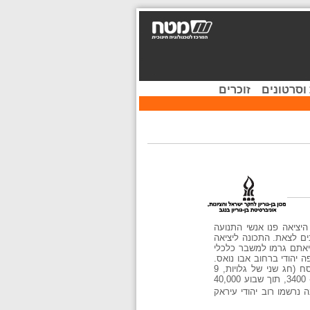
וסרטונים
זוכרים
יציאה פנו אנשי התנועה
ים לצאת. התכונה ליציאה
יאתם גרמו למשבר כלכלי
ב- 8 באפריל אף נזרקה פצצה לבית קפה יהודי ברחוב אבו נואס.
לאחר שגבר לחץ היוצאים באופן בלתי לגלי והיה חשש מהתפרצות היהודים ליציאה החליטו חברי התנועה במוצאי חג הפסח (חג שני של גלויות, 9
באפריל 1950) לקרוא ליהודים להירשם. למחרת אסרו חג צבאו אלפי יהודים על מרכזי הרישום. תוך יומיים נרשמו למעלה מ- 3400, תוך שבוע 40,000
נרשמו רוב יהודי עיראק