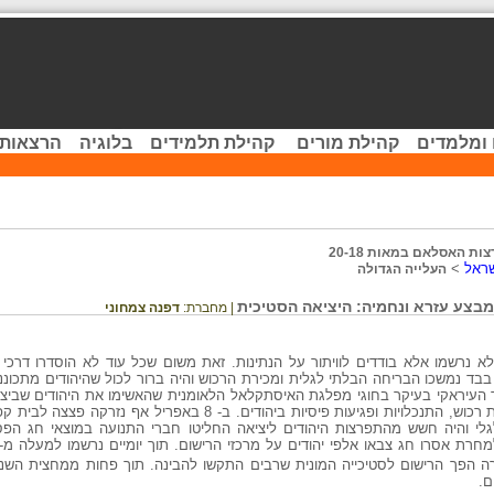
 ומלמדים
קהילת מורים
קהילת תלמידים
בלוגיה
הרצאות 
ות האסלאם במאות 20-18
שראל
>
העלייה הגדולה
במבצע עזרא ונחמיה: היציאה הסטיכית
| מחברת:
דפנה צמחוני
נרשמו אלא בודדים לוויתור על הנתינות. זאת משום שכל עוד לא הוסדרו דרכי ה
 בבד נמשכו הבריחה הבלתי לגלית ומכירת הרכוש והיה ברור לכול שהיהודים מתכוננ
 העיראקי בעיקר בחוגי מפלגת האיסתקלאל הלאומנית שהאשימו את היהודים שביצ
במדינה. אלה החלו בתקיפות מרכזי מכירת רכוש, התנכלויות ופגיעות פיסיות ביהודים. 
 הפך הרישום לסטיכייה המונית שרבים התקשו להבינה. תוך פחות ממחצית השנה 
ם.