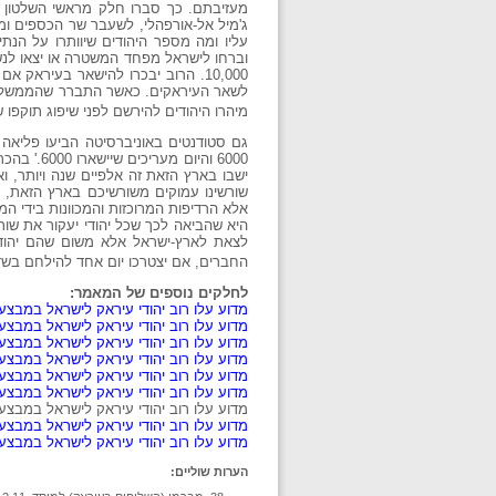
מעזיבתם. כך סברו חלק מראשי השלטון כ
ג'מיל אל-אורפהלי, לשעבר שר הכספים ו
עליו ומה מספר היהודים שיוותרו על הנת
10,000. הרוב יבכרו להישאר בעירא
לשאר העיראקים. כאשר התברר שהממשלה ל
מיהרו היהודים להירשם לפני שיפוג תוקפו 
גם סטודנטים באוניברסיטה הביעו פליאה 
6000 והי
ישבו בארץ הזאת זה אלפיים שנה ויותר, ו
שורשינו עמוקים משורשיכם בארץ הזאת, ו
אלא הרדיפות המרוכזות והמכוונות בידי 
היא שהביאה לכך שכל יהודי יעקור את שור
לצאת לארץ-ישראל אלא משום שהם יהוד
החברים, אם יצטרכו יום אחד להילחם בש
לחלקים נוספים של המאמר:
מדוע עלו רוב יהודי עיראק לישראל במבצע
מדוע עלו רוב יהודי עיראק לישראל במבצע
מדוע עלו רוב יהודי עיראק לישראל במבצע
מדוע עלו רוב יהודי עיראק לישראל במבצע
מדוע עלו רוב יהודי עיראק לישראל במבצע 
מדוע עלו רוב יהודי עיראק לישראל במבצע
מדוע עלו רוב יהודי עיראק לישראל במבצע 
מדוע עלו רוב יהודי עיראק לישראל במבצע 
מדוע עלו רוב יהודי עיראק לישראל במבצע 
הערות שוליים: