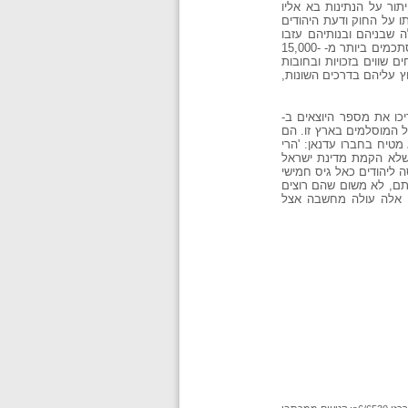
תור על הנתינות בא אליו
ו על החוק ודעת היהודים
 שבניהם ובנותיהם עזבו
וברחו לישראל מפחד המשטרה או יצאו לנשום אוויר החירות ולהמשיך לימודים גבוהים שנשללו מהם בעיראק, וכל אלה אינם מסתכמים ביותר מ- 15,000-
ם שווים בזכויות ובחובות
 עליהם בדרכים השונות,
יכו את מספר היוצאים ב-
 מזו של המוסלמים בארץ זו. הם
מטיח בחברו עדנאן: 'הרי
, שלא הקמת מדינת ישראל
 ליהודים כאל גיס חמישי
ותם, לא משום שהם רוצים
ם אלה עולה מחשבה אצל