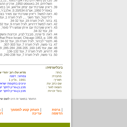
השליחים, 24 באוגוסט 1950, ארכיון ההגנה א14/431.
באפריל 1950, אצ"מ S 20/534; אלכביר, חיי העדתיים, לעיל הערה 12, עמ' 156.
ליליינטל, הצד השני ..., לעיל הערה 1, עמ' 38-36.
ברגר, לעיל הערה 19, עמ' 34-32.
ראה למשל דרוויש, לעיל הערה 9, עמ' 136-132; נקאש להלן.
19, עמ' 34-32.
ראה: ס' שינה, מבבל לציון, זכרונות והשקפות, תל אביב 1955, עמ' 150; ריאיון שערכתי עם איתן 
 What Price Israel, Chicago 1953, p. 199
ח'צורי לברגר, לעיל הערה 19, עמ' 34-32.
בר-משה, לעיל הערה 7, עמ' 307-303.
שם, עמ' 160-145, 206-205, 285-284; The Jewish Chronicle, 30 December 1949
דרוויש, לעיל הערה 7, עמ' 136-132.
בר-משה, לעיל הערה 7, עמ' 240-238, 305-303.
ביבליוגרפיה:
כותר:
מדוע עלו רוב יהודי
מחברת:
צמחוני, דפנה
תאריך:
1991 , גליון 1
שם כתב עת:
עיונים בתקומת ישראל 
הוצאה לאור :
מכון בן-גוריון לחקר יש
בעלי זכויות:
מכון בן-גוריון לחקר יש
החומר במאגר זה הינו
לשם שימ
|
|
|
גרסת
העתק קטע למסמך
ה
הדפסה
עריכה
דו