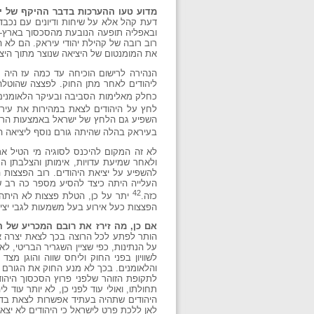
מדוע טעו ההערכות בדבר ההיקף של י
דעת קהל אלא על שיחות ודיונים עם נכבד
ובאפליה תופעה הנובעת מהסכסוך בארץ-י
רוב רובה של קהילת יהודי עיראק. הם לא ה
את המומנטום של היציאה שנוצר מתוך היציא
הנהירה לרישום הוכיחה עד כמה עז היה ר
ליהודים לאחר מתן החוק. לפצצה שהוטלה
כחלק מאלימות הסביבה ובעיקר הלאומנים 
לחץ על היהודים לצאת במהירות את עירא
השפיע גם הלחץ של ישראל באמצעות הרע
בעיראק בהלה שהיתה גורם נוסף ליציאה הה
לא זה המקום להיכנס לסוגיה מי הטיל א
ולאחר שמיעת עדויות, אימותן והצלבתן ה
העלייה היתה כיצד להסיע מספר כה רב של
42
כזה.
יתר על כן, הטלת פצצות לא היתה 
הפצצות כעל אירוע בעל משמעות לגבי יציא
אם כן, מה זירז את רובם המכריע של 
הותר לפתע לכל הרוצה בכך לצאת יצרה אצל
על הנתינות, כפי שציין השגריר הבריטי, ל
לשוויון בפני החוק וליחס שווה והוגן מ
והלאומנים. בכך לא מנע החוק את הגורם 
לתקופת הזוהר שלפני פרוץ הסכסוך היהו
תחולתו, ואולי עוד לפני כן, לא יותר עוד
היהודים שתהיה בעתיד אפשרות לצאת בדרכו