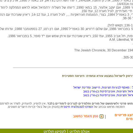
ריאיון שערכתי עם איתן שמש וי"ד סופר, 5 ב
שמש ועם י"ד סופר, 5 בפברואר 1986.
A.M. Lilienthal,
 עיראק לישראל במבצע עזרא ונחמיה: היציאה הסטיכית
: מאסף לבעיות הציונות, היישוב ומדינת ישראל
ראל והציונות, אוניברסיטת בן-גורין בנגב
ראל והציונות, אוניברסיטת בן-גורין בנגב
וש פרטי ולשימושם של מורים ותלמידים לצרכים לימודיים בלבד.
אין להפיץ, להעתיק, לשדר או לפרסם
הסכמה מראש ובכתב של
המרכז לטכנולוגיה חינוכית
(מטח) וכן של בעלי זכויות היוצרים השונים.
צג פריטים
|
מים
|
אטלס תולדוט
לקסיקון תולדוט