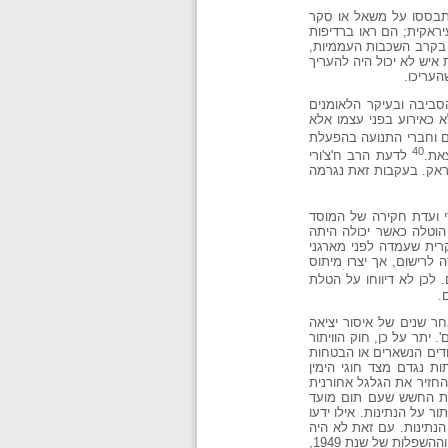
תבססו על משאל או סקר
יראקית; הם ראו ברדיפות
 בקרב השכבות העממיות,
 איש לא יכול היה להעריך
העריכו.
סביבה ובעיקר הלאומנים
 כאירוע בפני עצמו אלא
ם וחברי התנועה בהפעלת
40
את.
לדעת הרב ח'צ'ורי
אק. בעקבות זאת נגרמה
י ועדת חקירה של המוסד
 הוטלה כאשר יכולה היתה
רשמו ליציאה והבעיה העיקרית שעמדה לפני מארגני
 לרישום, אך יצרו מיתוס
 לכן לא דיווחו על הטלת
.
ר שנים של איסור יציאה
יתר על כן, חוק הוויתור
הודים הנשארים או הבטחות
ות נגדם מצד חוגי הימין
החזיר את הגלגל אחורנית
 את החשש שעם תום מועד
ר על הנתינות. אילו ידעו
הנתינות. עם זאת לא היה
לאן ללכת פרט לישראל כי היהודים לא יצאו באמצעות דרכונים, ואף מדינה פרט לישראל לא היתה מוכנה לקבלם. זכר הרדיפות וההשפלות של שנת 1949,